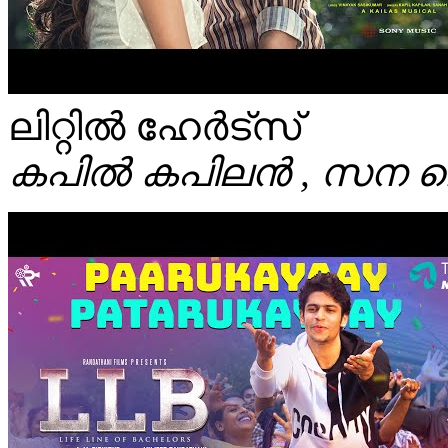
ലിറ്റിൽ ഹേർട്സ്
കപിൽ കപിലൻ , സന മൊയ