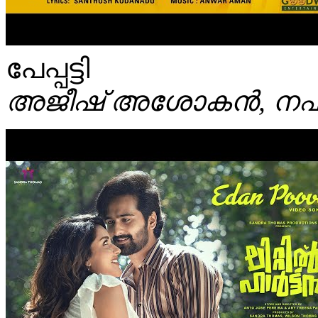
പേപ്പട്ടി
അജീഷ് അശോകൻ, നഫ്‌