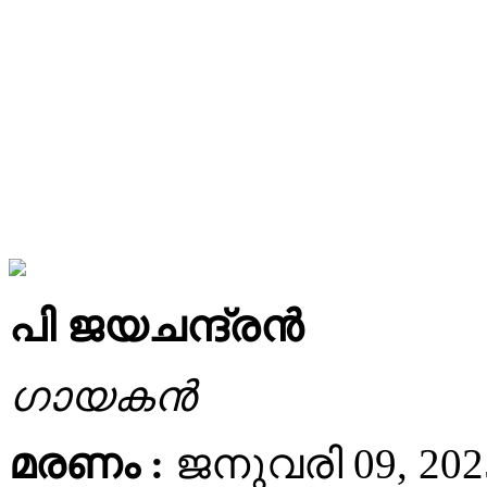
പി ജയചന്ദ്രൻ
ഗായകൻ
മരണം :
ജനുവരി 09, 202