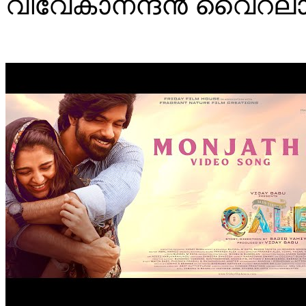
വിവേകാനന്ദൻ വൈറല