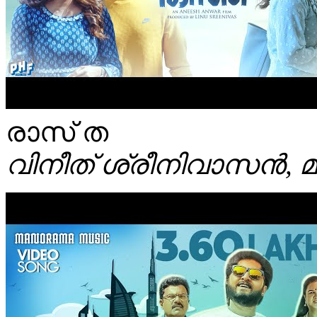
രാസ് ത
വിനീത്‌ ശ്രീനിവാസന്‍,