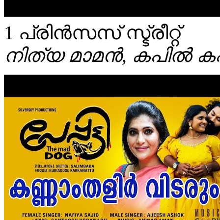
1 പ്രിൻസസ് സ്ട്രീറ്റ്
നിത്യ മാമൻ, കപിൽ 