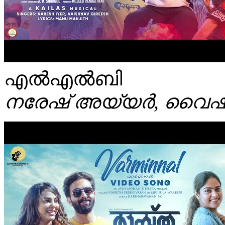
എൽഎൽബി
നരേഷ് അയ്യർ, വൈഷ്‌