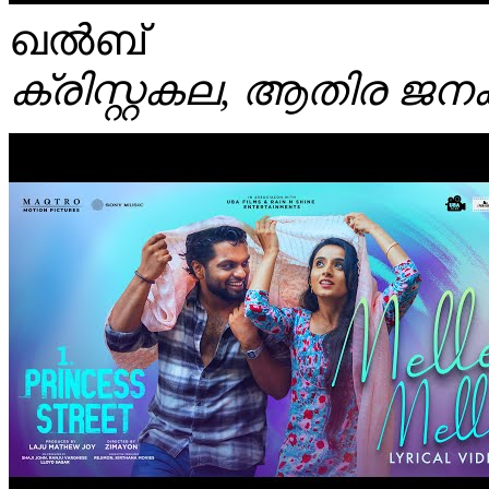
ഖൽബ്‌
ക്രിസ്റ്റകല, ആതിര ജനക