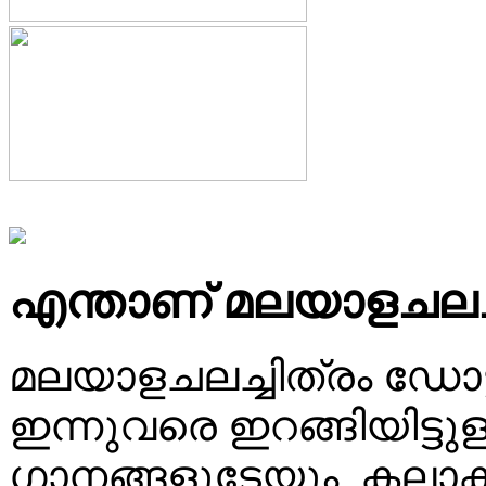
എന്താണ് മലയാളചലച്
മലയാളചലച്ചിത്രം ഡോട്
ഇന്നുവരെ ഇറങ്ങിയിട്ട
ഗാനങ്ങളുടേയും, കലാകാ