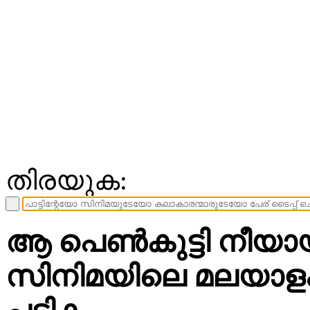
തിരയുക:
ആ പെണ്‍കുട്ടി നീയായി
സിനിമയിലെ മലയാളം