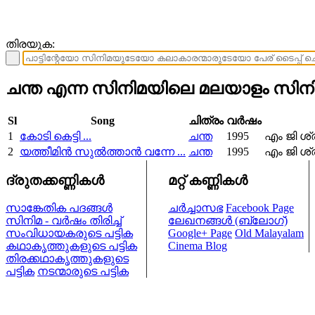
തിരയുക:
ചന്ത എന്ന സിനിമയിലെ മലയാളം സിനിമ
Sl
Song
ചിത്രം
വര്‍ഷം
1
കോടി കെട്ടി ...
ചന്ത
1995
എം ജി ശ്
2
യത്തീമിന്‍ സുല്‍ത്താന്‍ വന്നേ ...
ചന്ത
1995
എം ജി ശ്
ദ്രുതക്കണ്ണികള്‍
മറ്റ് കണ്ണികള്‍
സാങ്കേതിക പദങ്ങള്‍
ചര്‍ച്ചാസഭ
Facebook Page
സിനിമ - വര്‍ഷം തിരിച്ച്
ലേഖനങ്ങള്‍ (ബ്ലോഗ്)
സംവിധായകരുടെ പട്ടിക
Google+ Page
Old Malayalam
കഥാകൃത്തുകളുടെ പട്ടിക
Cinema Blog
തിരക്കഥാകൃത്തുകളുടെ
പട്ടിക
നടന്മാരുടെ പട്ടിക