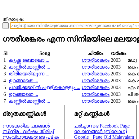
തിരയുക:
ഗൗരീശങ്കരം എന്ന സിനിമയിലെ മലയാളം
Sl
Song
ചിത്രം
വര്‍ഷം
1
കൃഷ്ണ ബൊലൊ ...
ഗൗരീശങ്കരം
2003
മധു
2
കണ്ണില്‍ക്കണ്ണില്‍ ...
ഗൗരീശങ്കരം
2003
കെ എ
3
തിരിയെരിയുന്ന ...
ഗൗരീശങ്കരം
2003
കെ 
4
ഉറങ്ങാതെ ...
ഗൗരീശങ്കരം
2003
കെ എ
5
പാല്‍ക്കടലില്‍ പള്ളികൊള്ളും ...
ഗൗരീശങ്കരം
2003
എം ജ
6
ഉറങ്ങാതെ ...
ഗൗരീശങ്കരം
2003
പി ജ
7
കണ്ണില്‍ക്കണ്ണില്‍ ...
ഗൗരീശങ്കരം
2003
കെ എ
ദ്രുതക്കണ്ണികള്‍
മറ്റ് കണ്ണികള്‍
സാങ്കേതിക പദങ്ങള്‍
ചര്‍ച്ചാസഭ
Facebook Page
സിനിമ - വര്‍ഷം തിരിച്ച്
ലേഖനങ്ങള്‍ (ബ്ലോഗ്)
സംവിധായകരുടെ പട്ടിക
Google+ Page
Old Malayalam