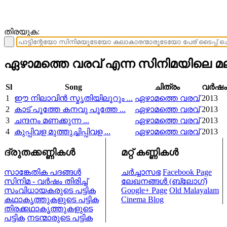
തിരയുക:
ഏഴാമത്തെ വരവ് എന്ന സിനിമയിലെ മല
Sl
Song
ചിത്രം
വര്‍ഷം
1
ഈ നിലാവിൻ സ്മൃതിയിലൂറും ...
ഏഴാമത്തെ വരവ്
2013
2
കാട് പൂത്തേ കനവു പൂത്തേ ...
ഏഴാമത്തെ വരവ്
2013
3
ചന്ദനം മണക്കുന്ന ...
ഏഴാമത്തെ വരവ്
2013
4
കുപ്പിവള മുത്തുച്ചിപ്പിവള ...
ഏഴാമത്തെ വരവ്
2013
ദ്രുതക്കണ്ണികള്‍
മറ്റ് കണ്ണികള്‍
സാങ്കേതിക പദങ്ങള്‍
ചര്‍ച്ചാസഭ
Facebook Page
സിനിമ - വര്‍ഷം തിരിച്ച്
ലേഖനങ്ങള്‍ (ബ്ലോഗ്)
സംവിധായകരുടെ പട്ടിക
Google+ Page
Old Malayalam
കഥാകൃത്തുകളുടെ പട്ടിക
Cinema Blog
തിരക്കഥാകൃത്തുകളുടെ
പട്ടിക
നടന്മാരുടെ പട്ടിക