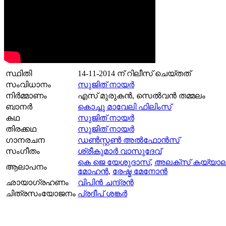
സ്ഥിതി
14-11-2014
ന് റിലീസ് ചെയ്തത്
സംവിധാനം
സുജിത് നായര്‍
നിര്‍മ്മാണം
എസ് മുരുകന്‍, സെല്‍വന്‍ തമ്മലം
ബാനര്‍
കൊച്ചു മാവേലി ഫിലിംസ്
കഥ
സുജിത് നായര്‍
തിരക്കഥ
സുജിത് നായര്‍
ഗാനരചന
ഡൺസ്റ്റൺ അൽ‌ഫോൻസ്
സംഗീതം
ശ്രീകുമാർ വാസുദേവ്
കെ ജെ യേശുദാസ്
,
അലക്സ് കയ്യാല
ആലാപനം
മോഹന്‍
,
രേഷ്മ മേനോൻ
ഛായാഗ്രഹണം
വിപിൻ ചന്ദ്രൻ
ചിത്രസംയോജനം
പ്രദീപ്‌ ശങ്കർ