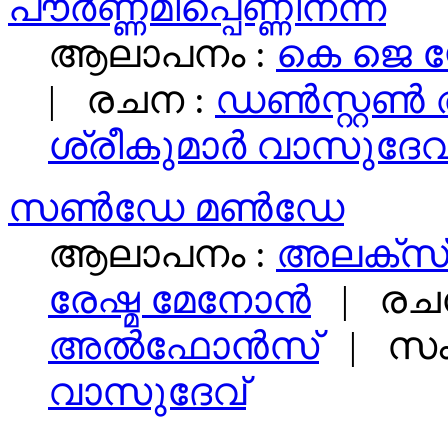
പൗർണ്ണമിപ്പെണ്ണിനന്ന്
ആലാപനം :
കെ ജെ 
|
രചന :
ഡൺസ്റ്റൺ
ശ്രീകുമാർ വാസുദേവ
സൺ‌ഡേ മൺ‌ഡേ
ആലാപനം :
അലക്സ്
രേഷ്മ മേനോൻ
|
രച
അൽ‌ഫോൻസ്
|
സം
വാസുദേവ്