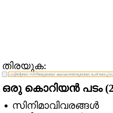
തിരയുക:
ഒരു കൊറിയന്‍ പടം (2
സിനിമാവിവരങ്ങള്‍