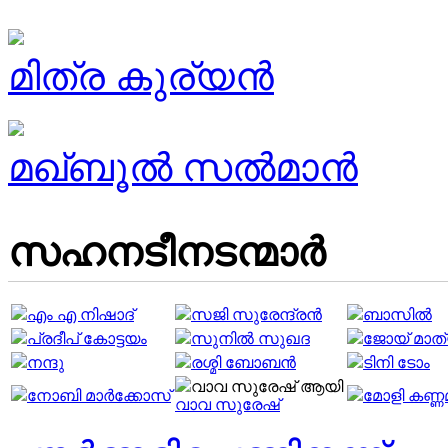
മിത്ര കുര്യൻ
മഖ്‌ബൂൽ സൽമാൻ
സഹനടീനടന്മാര്‍
എം എ നിഷാദ്
സജി സുരേന്ദ്രൻ
ബാസില്‍
പ്രദീപ്‌ കോട്ടയം
സുനില്‍ സുഖദ
ജോയ് മാത
നന്ദു
രശ്മി ബോബന്‍
ടിനി ടോം
വാവ സുരേഷ് ആയി
നോബി മാർക്കോസ്
മോളി കണ്ണ
വാവ സുരേഷ്