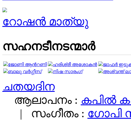
റോഷൻ മാത്യു
സഹനടീനടന്മാര്‍
ജോണി ആൻ‌റണി
ഹരിശ്രീ അശോകന്‍
ജാഫർ‍ ഇടുക്
ബാലു വര്‍ഗ്ഗീസ്
നിഷ സാരംഗ്
അശ്വന്ത് 
ചതയദിന
ആലാപനം :
കപിൽ 
|
സംഗീതം :
ഗോപി സു