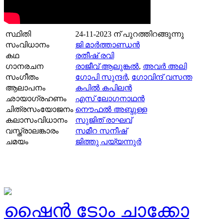
സ്ഥിതി
24-11-2023
ന് പുറത്തിറങ്ങുന്നു
സംവിധാനം
ജി മാർത്താണ്ഡൻ
കഥ
രതീഷ് രവി
ഗാനരചന
രാജീവ്‌ ആലുങ്കല്‍
,
അവര്‍ അലി
സംഗീതം
ഗോപി സുന്ദര്‍
,
ഗോവിന്ദ് വസന്ത
ആലാപനം
കപിൽ കപിലൻ
ഛായാഗ്രഹണം
എസ് ലോഗനാഥന്‍
ചിത്രസംയോജനം
നൌഫൽ അബ്ദുള്ള
കലാസംവിധാനം
സുജിത് രാഘവ്
വസ്ത്രാലങ്കാരം
സമീറ സനീഷ്
ചമയം
ജിത്തു പയ്യന്നുർ
ഷൈന്‍ ടോം ചാക്കോ