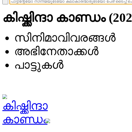
കിഷ്ക്കിന്ദാ കാണ്ഡം (20
സിനിമാവിവരങ്ങള്‍
അഭിനേതാക്കള്‍
പാട്ടുകള്‍