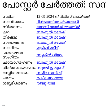
പോസ്റ്റര്‍ ചേര്‍ത്തത്: 
സ്ഥിതി
12-09-2024
ന് റിലീസ് ചെയ്തത്
സംവിധാനം
ദിൻജിത്ത് അയ്യത്താൻ
നിര്‍മ്മാണം
ജോബി ജോർജ് തടത്തിൽ
കഥ
ബാഹുൽ രമേഷ്
തിരക്കഥ
ബാഹുൽ രമേഷ്
സംഭാഷണം
ബാഹുൽ രമേഷ്
സംഗീതം
മുജീബ് മജീദ്
പശ്ചാത്തല
സുശിന്‍ ശ്യാം
സംഗീതം
ഛായാഗ്രഹണം
ബാഹുൽ രമേഷ്
ചിത്രസംയോജനം
സൂരജ് ഇ എസ്
വസ്ത്രാലങ്കാരം
സമീറ സനീഷ്
ചമയം
റഷീദ് അഹമ്മദ്‌
ശബ്ദമിശ്രണം
രഞ്ജു രാജ്