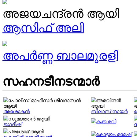
അജയചന്ദ്രൻ ആയി
ആസിഫ് അലി
അപർണ്ണ ബാലമുരളി
സഹനടീനടന്മാര്‍
പോലീസ് ഓഫീസർ ശിവദാസൻ
അരവിന്ദൻ
ആയി
ആയി
അശോകന്‍
ബിലാസ് നായർ
മ
സുമദത്തൻ ആയി
കക്ക രവി
ജഗദീഷ്
പ്രശോഭ് ആയി
കോട്ടയം രമേഷ്