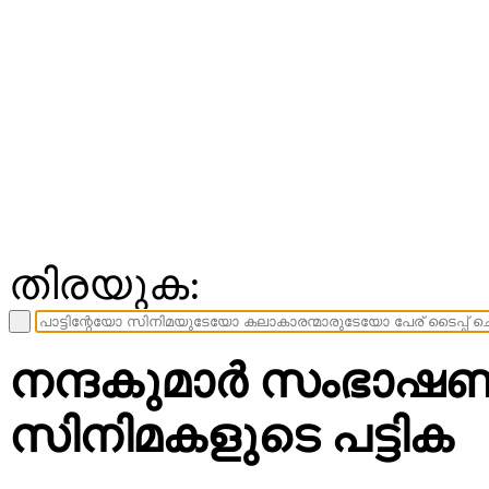
തിരയുക:
നന്ദകുമാർ സംഭാഷ
സിനിമകളുടെ പട്ടിക