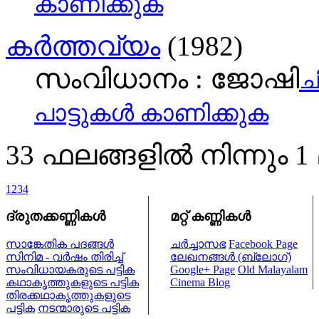
കാണിക്കുക
കര്‍ത്തവ്യം
(1982)
സംവിധാനം : ജോഷി
ച
പാട്ടുകള്‍ കാണിക്കുക
33 ഫലങ്ങളില്‍ നിന്നും 
1
2
3
4
ദ്രുതക്കണ്ണികള്‍
മറ്റ് കണ്ണികള്‍
സാങ്കേതിക പദങ്ങള്‍
ചര്‍ച്ചാസഭ
Facebook Page
സിനിമ - വര്‍ഷം തിരിച്ച്
ലേഖനങ്ങള്‍ (ബ്ലോഗ്)
സംവിധായകരുടെ പട്ടിക
Google+ Page
Old Malayalam
കഥാകൃത്തുകളുടെ പട്ടിക
Cinema Blog
തിരക്കഥാകൃത്തുകളുടെ
പട്ടിക
നടന്മാരുടെ പട്ടിക