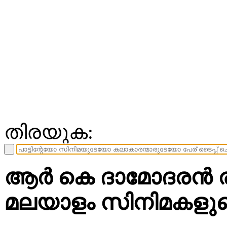
തിരയുക:
ആര്‍ കെ ദാമോദരന്‍ രച
മലയാളം സിനിമകളുടെ