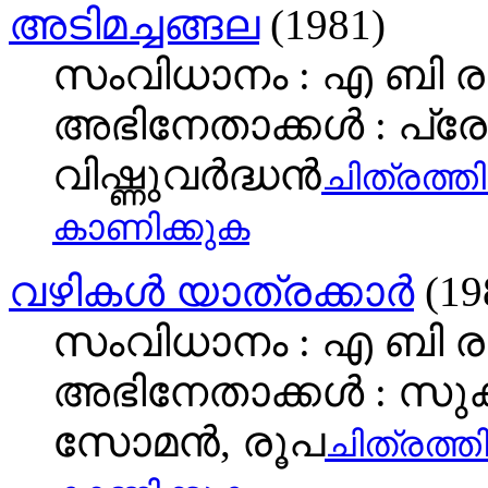
അടിമച്ചങ്ങല
(1981)
സംവിധാനം : എ ബി ര
അഭിനേതാക്കള്‍ : പ്രേം
വിഷ്ണുവർദ്ധൻ
ചിത്രത്തി
കാണിക്കുക
വഴികള്‍ യാത്രക്കാര്‍
(19
സംവിധാനം : എ ബി ര
അഭിനേതാക്കള്‍ : സുക
സോമന്‍, രൂപ
ചിത്രത്തി