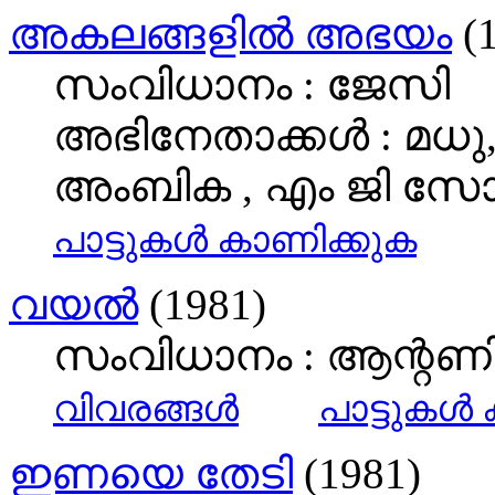
അകലങ്ങളിൽ അഭയം
(1
സംവിധാനം : ജേസി
അഭിനേതാക്കള്‍ : മധു
അംബിക , എം ജി സോമ
പാട്ടുകള്‍ കാണിക്കുക
വയല്‍
(1981)
സംവിധാനം : ആന്റണി 
വിവരങ്ങള്‍
പാട്ടുകള്
ഇണയെ തേടി
(1981)