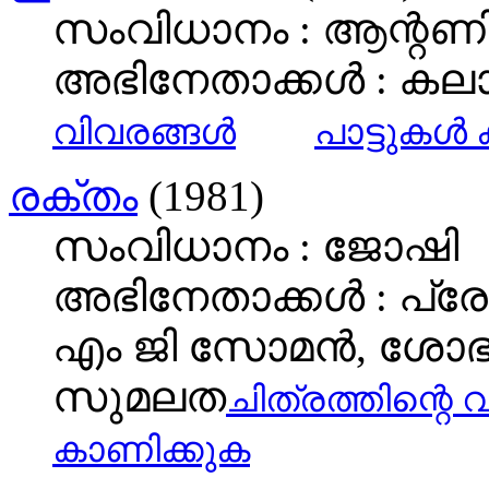
സംവിധാനം : ആന്റണി 
അഭിനേതാക്കള്‍ : 
വിവരങ്ങള്‍
പാട്ടുകള്
രക്തം
(1981)
സംവിധാനം : ജോഷി
അഭിനേതാക്കള്‍ : പ്രേം
എം ജി സോമന്‍, ശോ
സുമലത
ചിത്രത്തിന്റെ വ
കാണിക്കുക