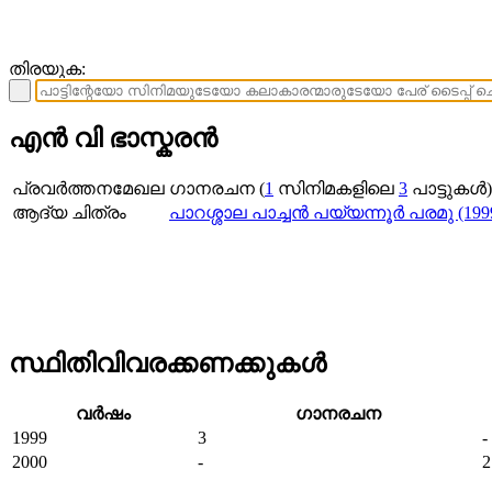
തിരയുക:
എന്‍ വി ഭാസ്കരന്‍
പ്രവര്‍ത്തനമേഖല
ഗാനരചന (
1
സിനിമകളിലെ
3
പാട്ടുകള്
ആദ്യ ചിത്രം
പാറശ്ശാല പാച്ചൻ പയ്യന്നൂർ പരമു (199
സ്ഥിതിവിവരക്കണക്കുകള്‍
വര്‍ഷം
ഗാനരചന
1999
3
-
2000
-
2