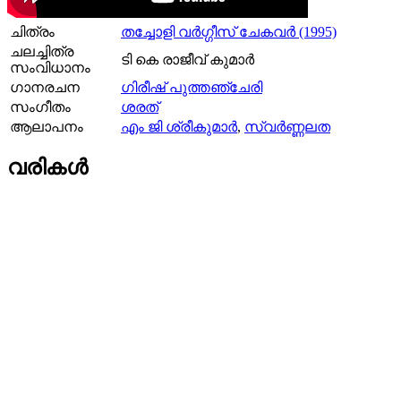
ചിത്രം
തച്ചോളി വർഗ്ഗീസ് ചേകവർ (1995)
ചലച്ചിത്ര
ടി കെ രാജീവ് കുമാർ
സംവിധാനം
ഗാനരചന
ഗിരീഷ് പുത്തഞ്ചേരി
സംഗീതം
ശരത്‌
ആലാപനം
എം ജി ശ്രീകുമാർ
,
സ്വര്‍ണ്ണലത
വരികള്‍