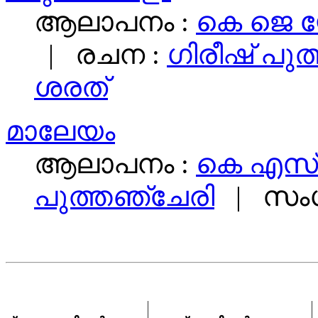
ആലാപനം :
കെ ജെ 
| രചന :
ഗിരീഷ് പു
ശരത്‌
മാലേയം
ആലാപനം :
കെ എസ്‌
പുത്തഞ്ചേരി
| സംഗ