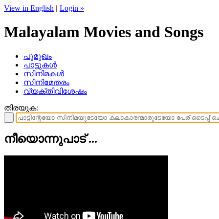
View in English
|
Login »
Malayalam Movies and Songs
പൂമുഖം
പാട്ടുകള്‍
സിനിമകള്‍
സിനിമേതരം
വ്യക്തിവിശേഷം
തിരയുക:
നീയൊന്നുപാട് ...