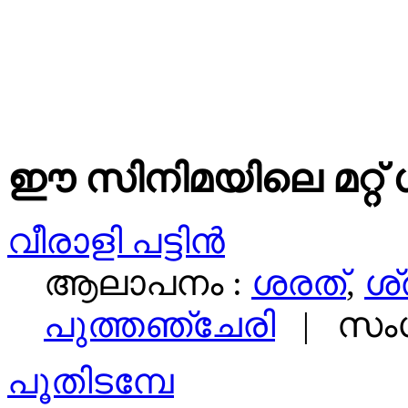
ഈ സിനിമയിലെ മറ്റ് 
വീരാളി പട്ടിന്‍
ആലാപനം :
ശരത്‌
,
ശ്
പുത്തഞ്ചേരി
| സംഗ
പൂതിടമ്പേ