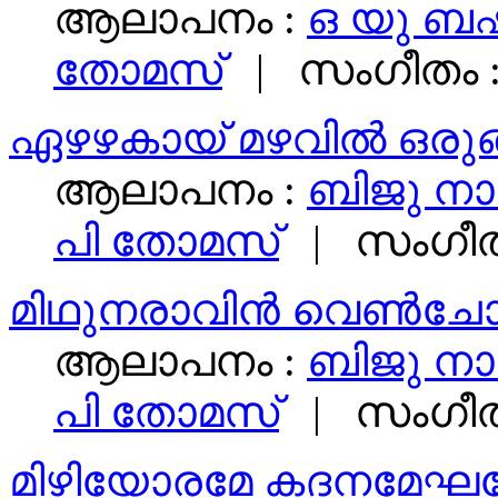
ആലാപനം :
ഒ യു ബഷീ
തോമസ്
| സംഗീതം 
ഏഴഴകായ്‌ മഴവില്‍ ഒരുങ
ആലാപനം :
ബിജു ന
പി തോമസ്
| സംഗീത
മിഥുനരാവിന്‍ വെണ്‍ചോ
ആലാപനം :
ബിജു ന
പി തോമസ്
| സംഗീത
മിഴിയോരമേ കദനമേഘ