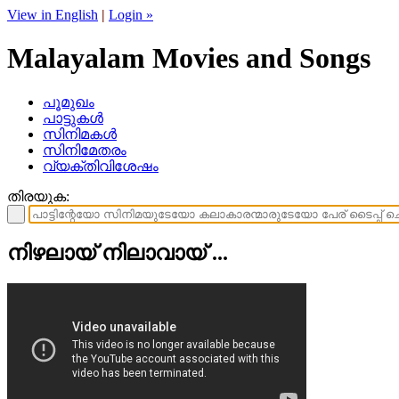
View in English
|
Login »
Malayalam Movies and Songs
പൂമുഖം
പാട്ടുകള്‍
സിനിമകള്‍
സിനിമേതരം
വ്യക്തിവിശേഷം
തിരയുക:
നിഴലായ്‌ നിലാവായ്‌ ...