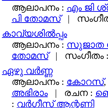
ആലാപനം :
എം ജി ശ്
പി തോമസ്
| സംഗീത
കാവ്യശില്‍പ്പം
ആലാപനം :
സുജാത 
തോമസ്
| സംഗീതം 
ഏഴു വര്‍ണ്ണ
ആലാപനം :
കോറസ്‌
അഭിരാം
| രചന :
ബെ
:
വര്‍ഗീസ്‌ ആന്റണി