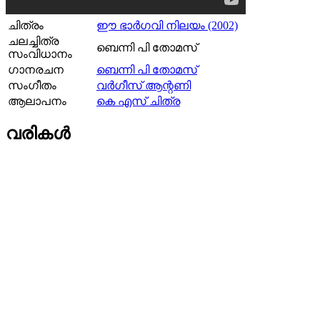
ചിത്രം
ഈ ഭാര്‍ഗവി നിലയം (2002)
ചലച്ചിത്ര
ബെന്നി പി തോമസ്
സംവിധാനം
ഗാനരചന
ബെന്നി പി തോമസ്
സംഗീതം
വര്‍ഗീസ്‌ ആന്റണി
ആലാപനം
കെ എസ്‌ ചിത്ര
വരികള്‍