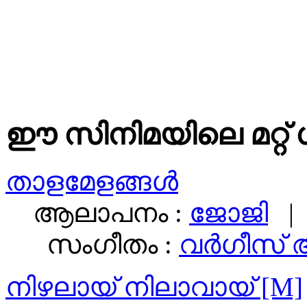
ഈ സിനിമയിലെ മറ്റ് 
താളമേളങ്ങള്‍
ആലാപനം :
ജോജി
| 
സംഗീതം :
വര്‍ഗീസ്‌
നിഴലായ് നിലാവായ് [M]