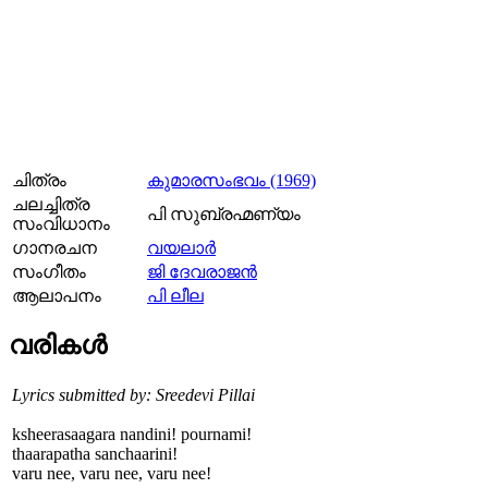
ചിത്രം
കുമാരസംഭവം (1969)
ചലച്ചിത്ര
പി സുബ്രഹ്മണ്യം
സംവിധാനം
ഗാനരചന
വയലാര്‍
സംഗീതം
ജി ദേവരാജൻ
ആലാപനം
പി ലീല
വരികള്‍
Lyrics submitted by: Sreedevi Pillai
ksheerasaagara nandini! pournami!
thaarapatha sanchaarini!
varu nee, varu nee, varu nee!