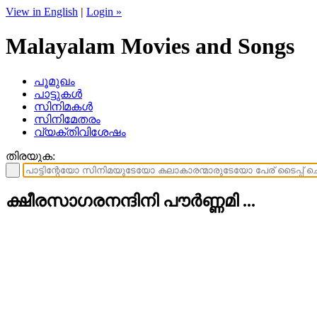
View in English
|
Login »
Malayalam Movies and Songs
പൂമുഖം
പാട്ടുകള്‍
സിനിമകള്‍
സിനിമേതരം
വ്യക്തിവിശേഷം
തിരയുക:
ക്ഷീരസാഗരനന്ദിനി പൗര്‍ണ്ണമി ...