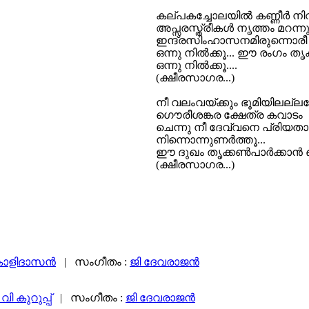
കല്പകച്ചോലയില്‍ കണ്ണീര്‍ ന
അപ്സരസ്ത്രീകള്‍ നൃത്തം മറന്ന
ഇന്ദ്രസിംഹാസനമിരുന്നൊരീ
ഒന്നു നില്‍ക്കൂ... ഈ രംഗം തൃക്ക
ഒന്നു നില്‍ക്കൂ....
(ക്ഷീരസാഗര...)
നീ വലംവയ്ക്കും ഭൂമിയിലല്
ഗൌരീശങ്കര ക്ഷേത്ര കവാടം
ചെന്നു നീ ദേവ്വനെ പ്രിയതാ
നിന്നൊന്നുണര്‍ത്തൂ...
ഈ ദുഖം തൃക്കണ്‍പാര്‍ക്കാന്‍ ഒ
(ക്ഷീരസാഗര...)
ാളിദാസന്‍
| സംഗീതം :
ജി ദേവരാജൻ
ി കുറുപ്പ്
| സംഗീതം :
ജി ദേവരാജൻ