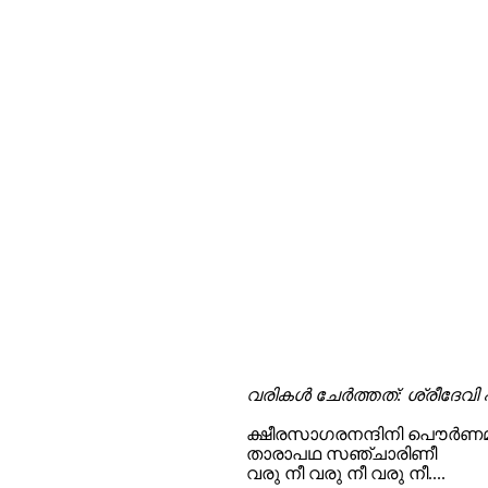
വരികള്‍ ചേര്‍ത്തത്: ശ്രീദേവി 
ക്ഷീരസാഗരനന്ദിനി പൌര്‍ണമ
താരാപഥ സഞ്ചാരിണീ
വരു നീ വരു നീ വരു നീ....