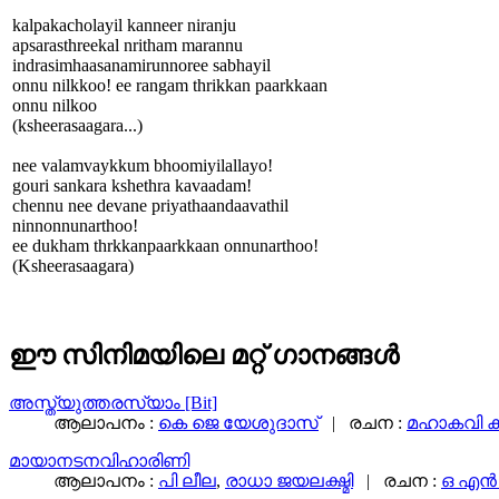
kalpakacholayil kanneer niranju
apsarasthreekal nritham marannu
indrasimhaasanamirunnoree sabhayil
onnu nilkkoo! ee rangam thrikkan paarkkaan
onnu nilkoo
(ksheerasaagara...)
nee valamvaykkum bhoomiyilallayo!
gouri sankara kshethra kavaadam!
chennu nee devane priyathaandaavathil
ninnonnunarthoo!
ee dukham thrkkanpaarkkaan onnunarthoo!
(Ksheerasaagara)
ഈ സിനിമയിലെ മറ്റ് ഗാനങ്ങള്‍
അസ്ത്യുത്തരസ്യാം [Bit]
ആലാപനം :
കെ ജെ യേശുദാസ്
| രചന :
മഹാകവി ക
മായാനടനവിഹാരിണി
ആലാപനം :
പി ലീല
,
രാധാ ജയലക്ഷ്മി
| രചന :
ഒ എൻ വ