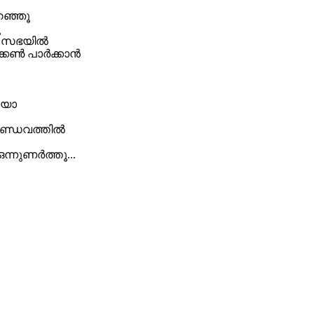
ിറഞ്ഞൂ
ു
 സഭയില്‍
ണ്‍ പാര്‍ക്കാന്‍ ‍
ലയോ
ണ്ഡവത്തില്‍
ന്നുണര്‍ത്തൂ...