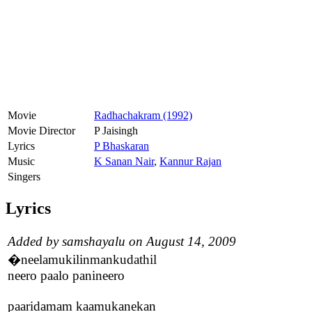
Movie
Radhachakram (1992)
Movie Director
P Jaisingh
Lyrics
P Bhaskaran
Music
K Sanan Nair
,
Kannur Rajan
Singers
Lyrics
Added by samshayalu on August 14, 2009
�neelamukilinmankudathil
neero paalo panineero
paaridamam kaamukanekan