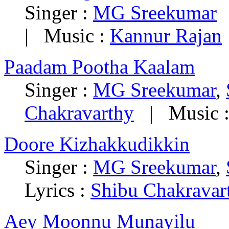
Singer :
MG Sreekumar
|
| Music :
Kannur Rajan
Paadam Pootha Kaalam
Singer :
MG Sreekumar
,
Chakravarthy
| Music 
Doore Kizhakkudikkin
Singer :
MG Sreekumar
,
Lyrics :
Shibu Chakravar
Aey Moonnu Munayilu