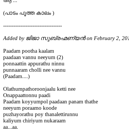
ആ ...
(പാടം പൂത്ത കാലം )
----------------------------------
Added by ജിജാ സുബ്രഹ്മണ്യൻ on February 2, 20
Paadam pootha kaalam
paadaan vannu neeyum (2)
ponnaattin appurathu ninnu
punnaaram cholli nee vannu
(Paadam....)
Olathumpathoroonjaalu ketti nee
Onappaattonnu paadi
Paadam koyyumpol paadaan panam thathe
neeyum poraamo koode
puzhayorathu poy thanalettirunnu
kaliyum chiriyum nukaraam
aa...aa.