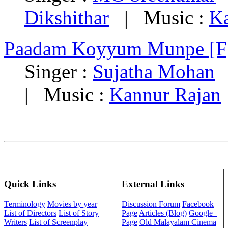
Dikshithar
| Music :
Ka
Paadam Koyyum Munpe [F
Singer :
Sujatha Mohan
|
| Music :
Kannur Rajan
Quick Links
External Links
Terminology
Movies by year
Discussion Forum
Facebook
List of Directors
List of Story
Page
Articles (Blog)
Google+
Writers
List of Screenplay
Page
Old Malayalam Cinema