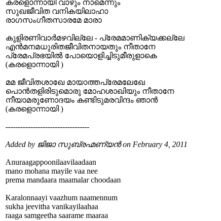
കരളൊന്നായി വാഴും നാമെന്നും
സുഖജീവിത വനികയിലാഹാ
രാഗസംഗീതസാരമേ മാരാ
കുളിരണിവാര്‍മഴവില്ലേ - പ്രേമമാണിക്യക്കല്ലേ
എന്‍മനമധുരിതജീവിതനായതും നീതാനേ
പ്രേമപ്രഭയില്‍ പോയൊളിച്ചിടുമീരുളാകെ
(കരളൊന്നായി )
മമ ജീവിതശാഖേ മായാത്തപ്രേമലേഖേ
പൊന്‍തളിരിടുമൊരു മോഹശാഖിയും നീതാനേ
നീയാമരുണോദയം കണ്ടിടുമരവിന്ദം ഞാന്‍
(കരളൊന്നായി )
----------------------------------
Added by ജിജാ സുബ്രഹ്മണ്യൻ on February 4, 2011
Anuraagappoonilaavilaadaan
mano mohana mayile vaa nee
prema mandaara maamalar choodaan
Karalonnaayi vaazhum naamennum
sukha jeevitha vanikayilaahaa
raaga samgeetha saarame maaraa