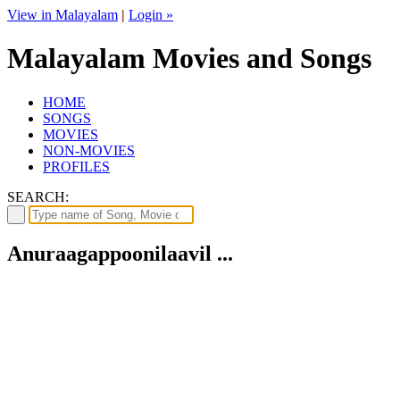
View in Malayalam
|
Login »
Malayalam Movies and Songs
HOME
SONGS
MOVIES
NON-MOVIES
PROFILES
SEARCH:
Anuraagappoonilaavil ...