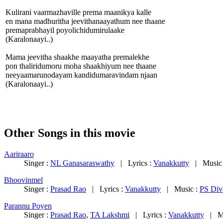
Kulirani vaarmazhaville prema maanikya kalle
en mana madhuritha jeevithanaayathum nee thaane
premaprabhayil poyolichidumirulaake
(Karalonaayi..)
Mama jeevitha shaakhe maayatha premalekhe
pon thaliridumoru moha shaakhiyum nee thaane
neeyaamarunodayam kandidumaravindam njaan
(Karalonaayi..)
Other Songs in this movie
Aariraaro
Singer :
NL Ganasaraswathy
| Lyrics :
Vanakkutty
| Music
Bhoovinmel
Singer :
Prasad Rao
| Lyrics :
Vanakkutty
| Music :
PS Div
Parannu Poyen
Singer :
Prasad Rao
,
TA Lakshmi
| Lyrics :
Vanakkutty
| Mu