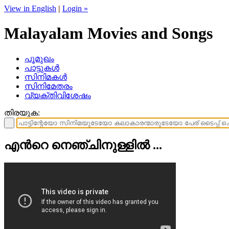
View in English
|
Login »
Malayalam Movies and Songs
പൂമുഖം
പാട്ടുകള്‍
സിനിമകള്‍
സിനിമേതരം
വ്യക്തിവിശേഷം
തിരയുക:
എന്‍റെ നെഞ്ചിനുള്ളില്‍ ...