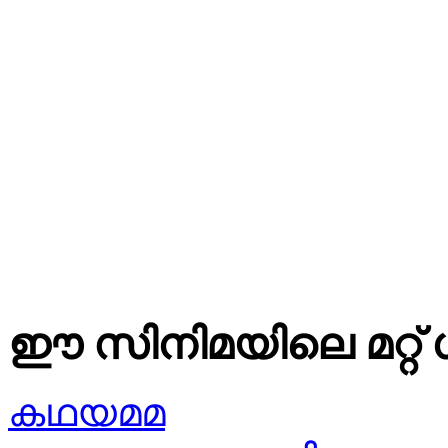
ഈ സിനിമയിലെ മറ്റ് 
കഥയമമ