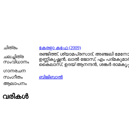
ചിത്രം
കേരളാ കഫേ (2009)
രഞ്ജിത്ത്, ശ്യാമപ്രസാദ്, അഞ്ജലി മേനോ
ചലച്ചിത്ര
ഉണ്ണികൃഷ്ണൻ, ലാല്‍ ജോസ്, എം പദ്മകുമാര്
സംവിധാനം
കൈലാസ്, ഉദയ് ആനന്ദന്‍, ശങ്കർ രാമകൃ
ഗാനരചന
സംഗീതം
ബിജിബാല്‍
ആലാപനം
വരികള്‍