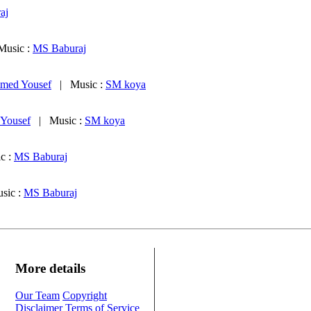
aj
usic :
MS Baburaj
med Yousef
| Music :
SM koya
Yousef
| Music :
SM koya
c :
MS Baburaj
ic :
MS Baburaj
More details
Our Team
Copyright
Disclaimer
Terms of Service