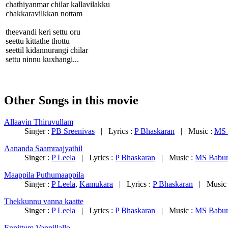
chathiyanmar chilar kallavilakku
chakkaravilkkan nottam
theevandi keri settu oru
seettu kittathe thottu
seettil kidannurangi chilar
settu ninnu kuxhangi...
Other Songs in this movie
Allaavin Thiruvullam
Singer :
PB Sreenivas
| Lyrics :
P Bhaskaran
| Music :
MS 
Aananda Saamraajyathil
Singer :
P Leela
| Lyrics :
P Bhaskaran
| Music :
MS Babur
Maappila Puthumaappila
Singer :
P Leela
,
Kamukara
| Lyrics :
P Bhaskaran
| Music
Thekkunnu vanna kaatte
Singer :
P Leela
| Lyrics :
P Bhaskaran
| Music :
MS Babur
Ennittum Vannillallo