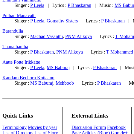
Singer :
P Leela
| Lyrics :
P Bhaskaran
| Music :
MS Babur
Puthan Manavatti
Singer :
P Leela
,
Gomathy Sisters
| Lyrics :
P Bhaskaran
| M
Barandulla
Singer :
Machad Vasanthi
,
PNM Alikoya
| Lyrics :
T Moham
Thanathantha
Singer :
P Bhaskaran
,
PNM Alikoya
| Lyrics :
T Mohammed 
Aatte Potte Irikkatte
Singer :
P Leela
,
MS Baburaj
| Lyrics :
P Bhaskaran
| Musi
Kandam Bechoru Kottaanu
Singer :
MS Baburaj
,
Mehboob
| Lyrics :
P Bhaskaran
| Mus
Quick Links
External Links
Terminology
Movies by year
Discussion Forum
Facebook
List of Directors
List of Story
Page
Articles (Blog)
Google+