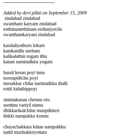
----------------------------------
Added by devi pillai on September 15, 2009
zindabad zindabad
swantham karyam zindabad
enthinumethinum eeduniyavilu
swanthamkaryam zindabad
karalaliyathoru lokam
kanikanilla sneham
kalikalathin rogam ithu
kanan nammalkku yogam
bassil keran poyi innu
nossupidichu poyi
mosakkar chilar nammalkku thalli
rottil kidathippoyi
sinimakanan chennu oru
seettinu variyil ninnu
dhikkarikalchilar munpilkkeri
thikki nampakku konnu
chayachakkara kittan nampalkku
nattil muzhukkeyottam