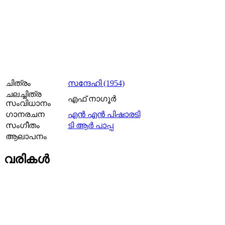
ചിത്രം
സന്ദേഹി (1954)
ചലച്ചിത്ര
എഫ് നാഗൂർ
സംവിധാനം
ഗാനരചന
എന്‍ എന്‍ പിഷാരടി
സംഗീതം
ടി ആര്‍ പാപ്പ
ആലാപനം
വരികള്‍