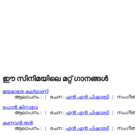
ഈ സിനിമയിലെ മറ്റ് ഗാനങ്ങള്‍
ജയമാതേ കല്യാണി
ആലാപനം : | രചന :
എന്‍ എന്‍ പിഷാരടി
| സംഗീതം
പൊൻ കിനാവേ
ആലാപനം : | രചന :
എന്‍ എന്‍ പിഷാരടി
| സംഗീതം
കണവൻ തൻ
ആലാപനം : | രചന :
എന്‍ എന്‍ പിഷാരടി
| സംഗീതം