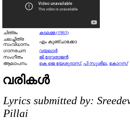
ചിത്രം
കടലമ്മ (1963)
ചലച്ചിത്ര
എം കുഞ്ചാക്കോ
സംവിധാനം
ഗാനരചന
വയലാര്‍
സംഗീതം
ജി ദേവരാജൻ
ആലാപനം
കെ ജെ യേശുദാസ്
,
പി സുശീല
,
കോറസ്‌
വരികള്‍
Lyrics submitted by: Sreede
Pillai