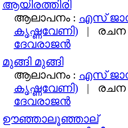
ആയിരത്തിരി
ആലാപനം :
എസ് ജാ
കൃഷ്ണവേണി)
| രചന 
ദേവരാജൻ
മുങ്ങി മുങ്ങി
ആലാപനം :
എസ് ജാ
കൃഷ്ണവേണി)
| രചന 
ദേവരാജൻ
ഊഞ്ഞാലൂഞ്ഞാല്