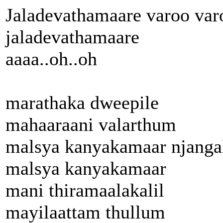
Jaladevathamaare varoo var
jaladevathamaare
aaaa..oh..oh
marathaka dweepile
mahaaraani valarthum
malsya kanyakamaar njanga
malsya kanyakamaar
mani thiramaalakalil
mayilaattam thullum