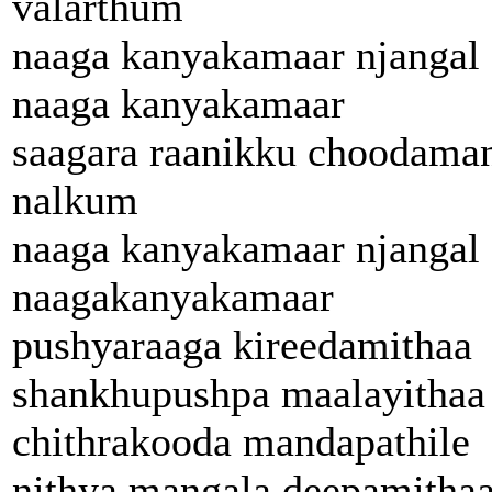
valarthum
naaga kanyakamaar njangal
naaga kanyakamaar
saagara raanikku choodama
nalkum
naaga kanyakamaar njangal
naagakanyakamaar
pushyaraaga kireedamithaa
shankhupushpa maalayithaa
chithrakooda mandapathile
nithya mangala deepamitha