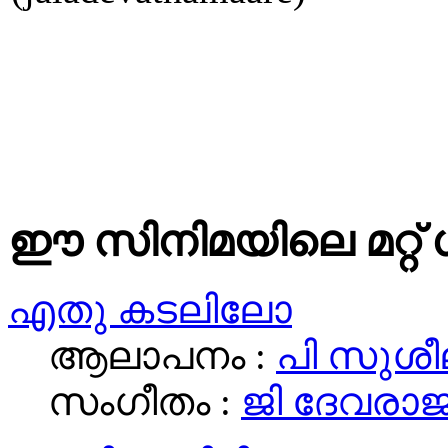
ഈ സിനിമയിലെ മറ്റ് 
എതു കടലിലോ
ആലാപനം :
പി സുശീ
സംഗീതം :
ജി ദേവരാ