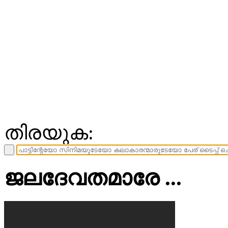
തിരയുക:
ജലദേവതമാരേ ...