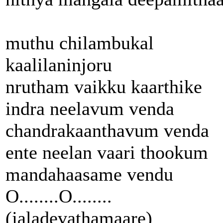
muthu chilambukal
kaalilaninjoru
nrutham vaikku kaarthike
indra neelavum venda
chandrakaanthavum venda
ente neelan vaari thookum
mandahaasame vendu
O........O........
(jaladevathamaare)