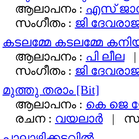
ആലാപനം :
എസ് ജാ
സംഗീതം :
ജി ദേവരാ
കടലമ്മേ കടലമ്മേ കനി
ആലാപനം :
പി ലീല
|
സംഗീതം :
ജി ദേവരാ
മുത്തു തരാം [Bit]
ആലാപനം :
കെ ജെ 
രചന :
വയലാര്‍
| സം
പാലാഴിക്കടവില്‍