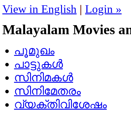
View in English
|
Login »
Malayalam Movies a
പൂമുഖം
പാട്ടുകള്‍
സിനിമകള്‍
സിനിമേതരം
വ്യക്തിവിശേഷം