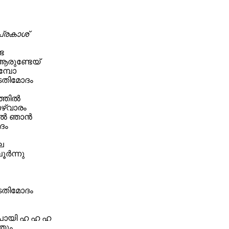
പ്രകാശ്
േ
 ആരുണ്ടേയ്
മ്പോ
തിമോദം
ഞ്ഞിൽ
ഴ്വാരം
ിൽ ഞാൻ
ദം
െ
ർന്നു
തിമോദം
പോയി ഹ ഹ ഹ
്ഞും