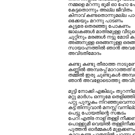
നമ്മളെ മറന്നു ഭൂമി ഓ ഹോ 
കേട്ടതൊന്നും അല്ല ജീവിതം
കിനാവ് കണ്ടതൊന്നുമല്ല പാ
ഒക്കേയും മറന്നു പാടണം
കൂട്ടരേ തെരഞ്ഞു പോകണം
ജാലകങ്ങൾ മാത്രമുള്ള വീടുക
ചുറ്റിനും മരങ്ങൾ നട്ടു മോടി ക
അങ്ങനുള്ള ഒരങ്ങനുള്ള ഒരങ്
സായാഹ്നത്തിൽ ഞാൻ അവ
അവിടതിമോദം
കണ്ടു കണ്ടു തീരാത്ത നാടുണ്ട
കണ്ണിൽ അമ്പരപ്പ് മാറാത്തത്
തമ്മിൽ ഇരു ചുണ്ടുകൾ അമ്പ
ഞാൻ അവളോടൊത്തു അവിട
മുട്ടി നോക്കി എങ്കിലും തുറന്നി
മറ്റു മാർഗം ഒന്നുമേ തെളിഞ്ഞ
പറ്റു പുസ്തകം നിറഞ്ഞുവെന്ന
കട്ട് തിന്നുവാൻ മനസ്സ് വന്നില
പെട്ടു പോയതിന്റെ സങ്കടം
പേറി എത്ര നാള് തള്ളി നീക്ക
പൊള്ളുമീ വെയിൽ തള്ളിനീക്
പുത്തൻ ഓർമ്മകൾ മുളക്കണം
കാറ്റുകണ്ട പാതയിൽ പറന്നു