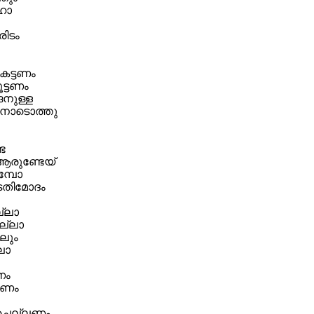
ഹോ
രിടം
െട്ടണം
ൂട്ടണം
ങനുള്ള
നോടൊത്തു
േ
 ആരുണ്ടേയ്
മ്പോ
തിമോദം
ല്ലാ
ില്ലാ
ാലും
്ലാ
ണം
കണം
 ചെല്ലണം