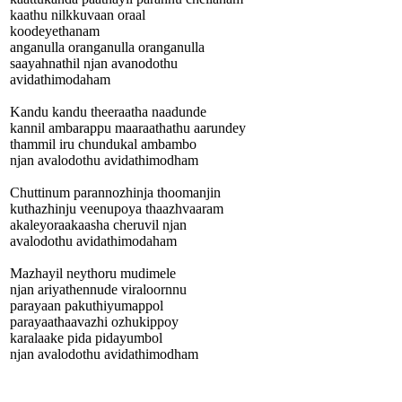
kaathu nilkkuvaan oraal
koodeyethanam
anganulla oranganulla oranganulla
saayahnathil njan avanodothu
avidathimodaham
Kandu kandu theeraatha naadunde
kannil ambarappu maaraathathu aarundey
thammil iru chundukal ambambo
njan avalodothu avidathimodham
Chuttinum parannozhinja thoomanjin
kuthazhinju veenupoya thaazhvaaram
akaleyoraakaasha cheruvil njan
avalodothu avidathimodaham
Mazhayil neythoru mudimele
njan ariyathennude viraloornnu
parayaan pakuthiyumappol
parayaathaavazhi ozhukippoy
karalaake pida pidayumbol
njan avalodothu avidathimodham