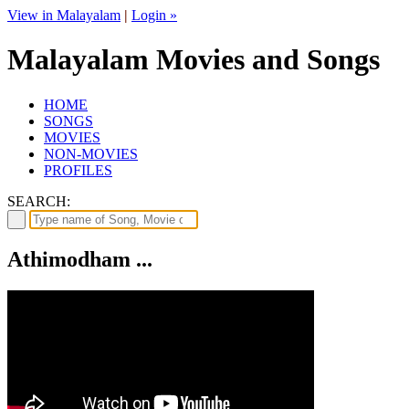
View in Malayalam
|
Login »
Malayalam Movies and Songs
HOME
SONGS
MOVIES
NON-MOVIES
PROFILES
SEARCH:
Athimodham ...