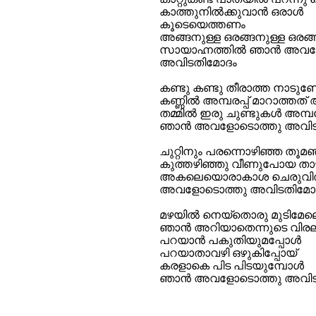
കാത്തുനിൽക്കുവാൻ ഒരാൾ
കൂടെയെത്തണം
അങ്ങനുള്ള ഒരങ്ങനുള്ള ഒരങ്
സായാഹ്നത്തിൽ ഞാൻ അവ
അവിടതിമോദം
കണ്ടു കണ്ടു തീരാത്ത നാടുണ്ട
കണ്ണിൽ അമ്പരപ്പ് മാറാത്തത്
തമ്മിൽ ഇരു ചുണ്ടുകൾ അമ്പ
ഞാൻ അവളോടൊത്തു അവിട
ചുറ്റിനും പരന്നൊഴിഞ്ഞ തൂമ
കുത്തഴിഞ്ഞു വീണുപോയ താഴ
അകലെയൊരാകാശ ചെരുവ
അവളോടൊത്തു അവിടതിമോ
മഴയിൽ നെയ്‌തൊരു മുടിമേല
ഞാൻ അറിയാതെന്നുടെ വിരലൂ
പറയാൻ പകുതിയുമപ്പോൾ
പറയാതാവഴി ഒഴുകിപ്പോയ്
കരളാകെ പിട പിടയുമ്പോൾ
ഞാൻ അവളോടൊത്തു അവിട