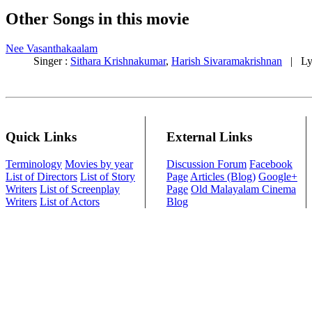
Other Songs in this movie
Nee Vasanthakaalam
Singer :
Sithara Krishnakumar
,
Harish Sivaramakrishnan
| Lyr
Quick Links
External Links
Terminology
Movies by year
Discussion Forum
Facebook
List of Directors
List of Story
Page
Articles (Blog)
Google+
Writers
List of Screenplay
Page
Old Malayalam Cinema
Writers
List of Actors
Blog