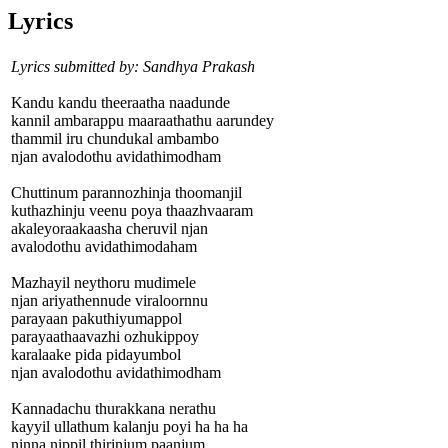
Lyrics
Lyrics submitted by: Sandhya Prakash
Kandu kandu theeraatha naadunde
kannil ambarappu maaraathathu aarundey
thammil iru chundukal ambambo
njan avalodothu avidathimodham
Chuttinum parannozhinja thoomanjil
kuthazhinju veenu poya thaazhvaaram
akaleyoraakaasha cheruvil njan
avalodothu avidathimodaham
Mazhayil neythoru mudimele
njan ariyathennude viraloornnu
parayaan pakuthiyumappol
parayaathaavazhi ozhukippoy
karalaake pida pidayumbol
njan avalodothu avidathimodham
Kannadachu thurakkana nerathu
kayyil ullathum kalanju poyi ha ha ha
ninna nippil thirinjum paanjum