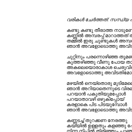
വരികള്‍ ചേര്‍ത്തത്: സന്ധ്യ 
കണ്ടു കണ്ടു തീരാത്ത നാടുണ്ട
കണ്ണിൽ അമ്പരപ്പ് മാറാത്തത്
തമ്മിൽ ഇരു ചുണ്ടുകൾ അമ്പ
ഞാൻ അവളോടൊത്തു അവിട
ചുറ്റിനും പരന്നൊഴിഞ്ഞ തൂമ
കുത്തഴിഞ്ഞു വീണു പോയ താ
അകലെയൊരാകാശ ചെരുവ
അവളോടൊത്തു അവിടതിമോ
മഴയിൽ നെയ്‌തൊരു മുടിമേല
ഞാൻ അറിയാതെന്നുടെ വിരലൂ
പറയാൻ പകുതിയുമപ്പോൾ
പറയാതാവഴി ഒഴുകിപ്പോയ്
കരളാകെ പിട പിടയുമ്പോൾ
ഞാൻ അവളോടൊത്തു അവിട
കണ്ണടച്ച് തുറക്കണ നേരത്തു
കയ്യിൽ ഉള്ളതും കളഞ്ഞു 
നിന്ന നിപ്പിൽ തിരിഞ്ഞും പാഞ