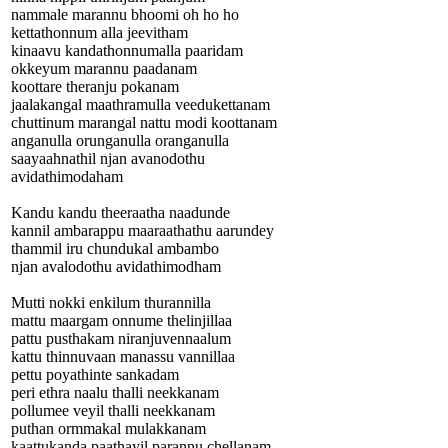
nammale marannu bhoomi oh ho ho
kettathonnum alla jeevitham
kinaavu kandathonnumalla paaridam
okkeyum marannu paadanam
koottare theranju pokanam
jaalakangal maathramulla veedukettanam
chuttinum marangal nattu modi koottanam
anganulla orunganulla oranganulla
saayaahnathil njan avanodothu
avidathimodaham
Kandu kandu theeraatha naadunde
kannil ambarappu maaraathathu aarundey
thammil iru chundukal ambambo
njan avalodothu avidathimodham
Mutti nokki enkilum thurannilla
mattu maargam onnume thelinjillaa
pattu pusthakam niranjuvennaalum
kattu thinnuvaan manassu vannillaa
pettu poyathinte sankadam
peri ethra naalu thalli neekkanam
pollumee veyil thalli neekkanam
puthan ormmakal mulakkanam
kaattukanda paathayil parannu chellanam