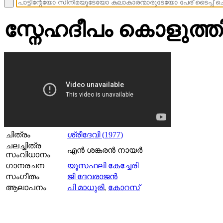
സ്നേഹദീപം കൊളുത്തി 
ചിത്രം
ശ്രീദേവി (1977)
ചലച്ചിത്ര
എന്‍ ശങ്കരന്‍ നായര്‍
സംവിധാനം
ഗാനരചന
യൂസഫലി കേച്ചേരി
സംഗീതം
ജി ദേവരാജൻ
ആലാപനം
പി മാധുരി
,
കോറസ്‌