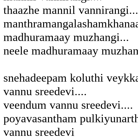
thaazhe mannil vannirangi..
manthramangalashamkhana
madhuramaay muzhangi...
neele madhuramaay muzhang
snehadeepam koluthi veykk
vannu sreedevi....
veendum vannu sreedevi....
poyavasantham pulkiyunart
vannu sreedevi