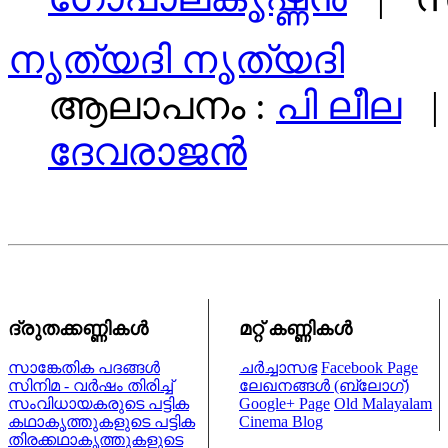
നൃത്യദി നൃത്യദി
ആലാപനം :
പി ലീല
|
ദേവരാജൻ
ദ്രുതക്കണ്ണികള്‍
മറ്റ് കണ്ണികള്‍
സാങ്കേതിക പദങ്ങള്‍
ചര്‍ച്ചാസഭ
Facebook Page
സിനിമ - വര്‍ഷം തിരിച്ച്
ലേഖനങ്ങള്‍ (ബ്ലോഗ്)
സംവിധായകരുടെ പട്ടിക
Google+ Page
Old Malayalam
കഥാകൃത്തുകളുടെ പട്ടിക
Cinema Blog
തിരക്കഥാകൃത്തുകളുടെ