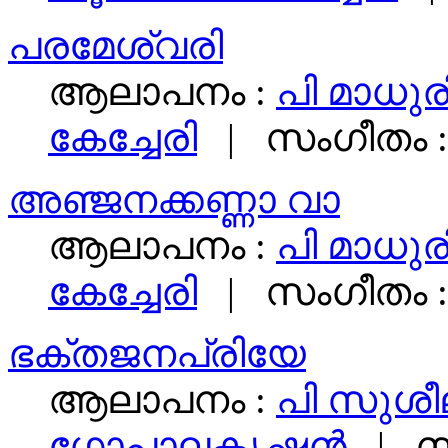
പരമേശ്വരി
ആലാപനം :
പി മാധുര
കേച്ചേരി
| സംഗീതം 
അഞ്ജനക്കണ്ണാ വാ
ആലാപനം :
പി മാധുര
കേച്ചേരി
| സംഗീതം 
ഭക്തജനപ്രിയേ
ആലാപനം :
പി സുശീ
ഗോപാലകൃഷ്ണന്‍
| സ