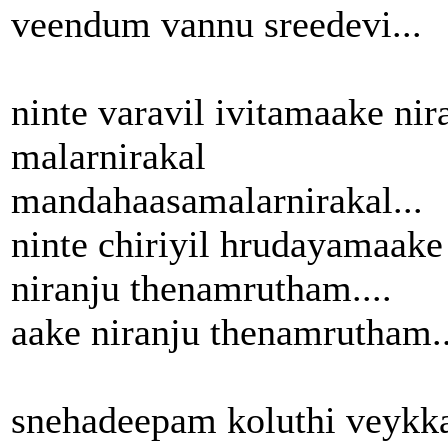
veendum vannu sreedevi...
ninte varavil ivitamaake nir
malarnirakal
mandahaasamalarnirakal...
ninte chiriyil hrudayamaake
niranju thenamrutham....
aake niranju thenamrutham..
snehadeepam koluthi veykk