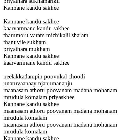
priyathara sukhamarikil
Kannane kandu sakhee
Kannane kandu sakhee
kaarvarnnane kandu sakhee
tharumoru varam mizhikalil sharam
thanuvile sukham
priyathara mukham
Kannane kandu sakhee
kaarvarnnane kandu sakhee
neelakkadampin poovukal choodi
unaruvaanaay njanumananju
maanasam athoru poovanam madana mohanam
mrudula komalam priyaskhee
Kannane kandu sakhee
maanasam athoru poovanam madana mohanam
mrudula komalam
maanasam athoru poovanam madana mohanam
mrudula komalam
Kannane kandu sakhee