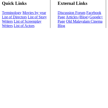
Quick Links
External Links
Terminology
Movies by year
Discussion Forum
Facebook
List of Directors
List of Story
Page
Articles (Blog)
Google+
Writers
List of Screenplay
Page
Old Malayalam Cinema
Writers
List of Actors
Blog