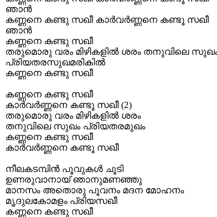
ഞാൻ
കണ്ണനെ കണ്ടു സഖീ കാർവർണ്ണനെ കണ്ടൂ സഖീ
ഞാൻ
കണ്ണനെ കണ്ടു സഖീ
തരുമൊരു വരം മിഴികളിൽ ശരം തനുവിലെ സുഖ
പ്രിയതരസുഖമരികിൽ
കണ്ണനെ കണ്ടു സഖീ
കണ്ണനെ കണ്ടു സഖീ
കാർവർണ്ണനെ കണ്ടൂ സഖീ (2)
തരുമൊരു വരം മിഴികളിൽ ശരം
തനുവിലെ സുഖം പ്രിയതരമുഖം
കണ്ണനെ കണ്ടു സഖീ
കാർവർണ്ണനെ കണ്ടൂ സഖീ
നീലകടമ്പിൻ പൂവുകൾ ചൂടി
ഉണരുവാനായ് ഞാനുമണഞ്ഞു
മാനസം അതൊരു പൂവനം മദന മോഹനം
മൃദുലകോമളം പ്രിയസഖീ
കണ്ണനെ കണ്ടു സഖീ