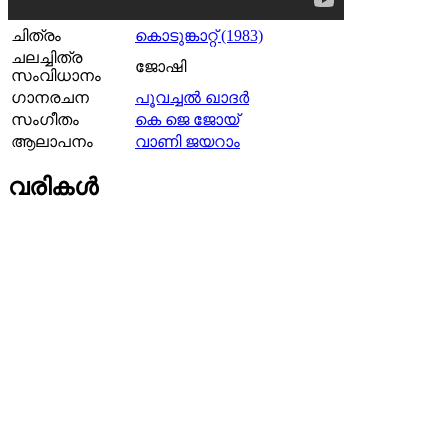
ചിത്രം
കൊടുങ്കാറ്റ് (1983)
ചലച്ചിത്ര
ജോഷി
സംവിധാനം
ഗാനരചന
പൂവച്ചൽ ഖാദർ
സംഗീതം
കെ ജെ ജോയ്‌
ആലാപനം
വാണി ജയറാം
വരികള്‍