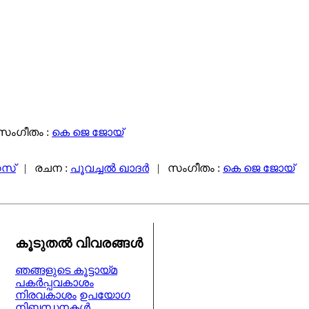
സംഗീതം :
കെ ജെ ജോയ്‌
സ്‌
| രചന :
പൂവച്ചൽ ഖാദർ
| സംഗീതം :
കെ ജെ ജോയ്‌
കൂടുതല്‍ വിവരങ്ങള്‍
ഞങ്ങളുടെ കൂട്ടായ്മ
പകര്‍പ്പവകാശം
നിരവകാശം
ഉപയോഗ
നിബന്ധനകള്‍