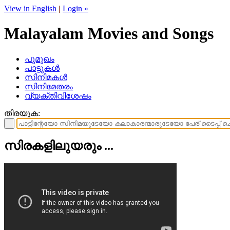
View in English
|
Login »
Malayalam Movies and Songs
പൂമുഖം
പാട്ടുകള്‍
സിനിമകള്‍
സിനിമേതരം
വ്യക്തിവിശേഷം
തിരയുക:
സിരകളിലുയരും ...