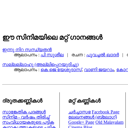
ഈ സിനിമയിലെ മറ്റ് ഗാനങ്ങള്‍
ഇന്നു നിറ സന്ധ്യതന്‍
ആലാപനം :
പി സുശീല
| രചന :
പൂവച്ചൽ ഖാദർ
| 
സല്ലല്ലാഹു (അല്ലിപ്പെറയുദിച്ചു)
ആലാപനം :
കെ ജെ യേശുദാസ്
,
വാണി ജയറാം
,
കോറ
ദ്രുതക്കണ്ണികള്‍
മറ്റ് കണ്ണികള്‍
സാങ്കേതിക പദങ്ങള്‍
ചര്‍ച്ചാസഭ
Facebook Page
സിനിമ - വര്‍ഷം തിരിച്ച്
ലേഖനങ്ങള്‍ (ബ്ലോഗ്)
സംവിധായകരുടെ പട്ടിക
Google+ Page
Old Malayalam
കഥാകൃത്തുകളുടെ പട്ടിക
Cinema Blog