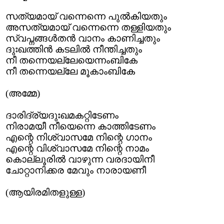
സത്യമായ് വന്നെന്നെ പുല്‍കിയതും
അസത്യമായ് വന്നെന്നെ തള്ളിയതും
സ്വപ്നങ്ങള്‍തന്‍ വാനം കാണിച്ചതും
ദുഃഖത്തിന്‍ കടലില്‍ നീന്തിച്ചതും
നീ തന്നെയല്ലേയെന്നംബികേ
നീ തന്നെയല്ലേ മൂകാംബികേ
(അമ്മേ)
ദാരിദ്ര്യദുഃഖമകറ്റിടേണം
നിരാമയീ നീയെന്നെ കാത്തിടേണം
എന്റെ നിശ്വാസമേ നിന്റെ ഗാനം
എന്റെ വിശ്വാസമേ നിന്റെ നാമം
കൊല്ലൂരില്‍ വാഴുന്ന വരദായിനീ
ചോറ്റാനിക്കര മേവും നാരായണീ
(ആയിരമിതളുള്ള)