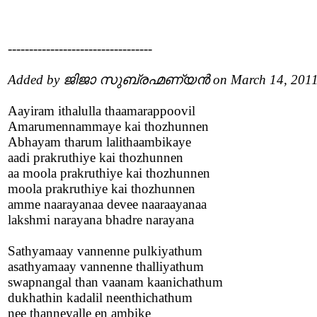
----------------------------------
Added by ജിജാ സുബ്രഹ്മണ്യൻ on March 14, 201
Aayiram ithalulla thaamarappoovil
Amarumennammaye kai thozhunnen
Abhayam tharum lalithaambikaye
aadi prakruthiye kai thozhunnen
aa moola prakruthiye kai thozhunnen
moola prakruthiye kai thozhunnen
amme naarayanaa devee naaraayanaa
lakshmi narayana bhadre narayana
Sathyamaay vannenne pulkiyathum
asathyamaay vannenne thalliyathum
swapnangal than vaanam kaanichathum
dukhathin kadalil neenthichathum
nee thanneyalle en ambike