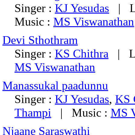
Singer :
KJ Yesudas
| Ly
Music :
MS Viswanathan
Devi Sthothram
Singer :
KS Chithra
| Ly
MS Viswanathan
Manassukal paadunnu
Singer :
KJ Yesudas
,
KS 
Thampi
| Music :
MS V
Njaane Saraswathi