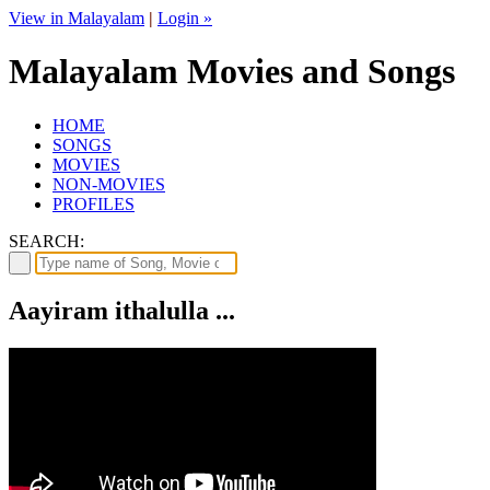
View in Malayalam
|
Login »
Malayalam Movies and Songs
HOME
SONGS
MOVIES
NON-MOVIES
PROFILES
SEARCH:
Aayiram ithalulla ...