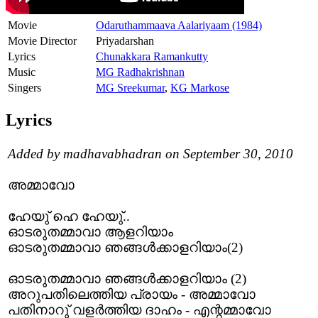
Movie
Odaruthammaava Aalariyaam (1984)
Movie Director
Priyadarshan
Lyrics
Chunakkara Ramankutty
Music
MG Radhakrishnan
Singers
MG Sreekumar
,
KG Markose
Lyrics
Added by madhavabhadran on September 30, 2010
അമ്മാവോ
ഹേയു് ഹെ ഹേയു്..
ഓടരുതമ്മാവാ ആളറിയാം
ഓടരുതമ്മാവാ ഞങ്ങള്‍ക്കാളറിയാം(2)
ഓടരുതമ്മാവാ ഞങ്ങള്‍ക്കാളറിയാം (2)
അറുപതിലെത്തിയ പ്രായം - അമ്മാവോ
പതിനാറു് വളര്‍ത്തിയ ദാഹം - എന്റമ്മാവോ