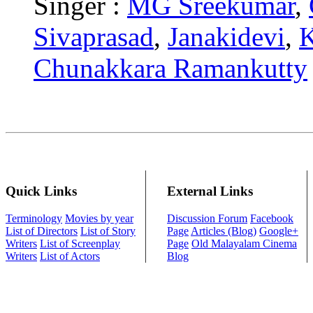
Singer :
MG Sreekumar
,
Sivaprasad
,
Janakidevi
,
Chunakkara Ramankutty
Quick Links
External Links
Terminology
Movies by year
Discussion Forum
Facebook
List of Directors
List of Story
Page
Articles (Blog)
Google+
Writers
List of Screenplay
Page
Old Malayalam Cinema
Writers
List of Actors
Blog