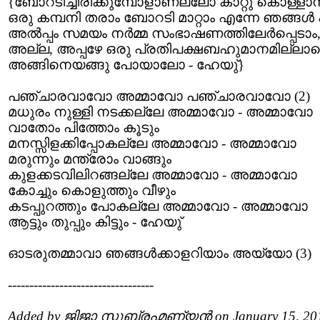
{ബോറടിച്ചിരിക്കുമ്പോളാണല്ലോ കാറ്റു് കൊള്ളാനി
ഒരു കമ്പനി തരാം ബോറടി മാറ്റാം എന്നേ ഞങ്ങള്‍ 
അല്‍പ്പം സമയം നര്‍മ്മ സംഭാഷണത്തിലേര്‍പ്പെടാം
അല്ല, അപ്പഴേ ഒരു പ്രതിപക്ഷബഹുമാനമില്ലാ
അങ്ങിനെയങ്ങു പോയാലോ - ഹേയു്}
പഞ്ചാരവാവോ അമ്മാവോ പ‍ഞ്ചാരവാവോ (2)
മധുരം നുള്ളി നടക്കല്ലേ അമ്മാവോ - അമ്മാവോ
വാതോം പിത്തോം കൂടും
മനസ്സിളക്കിപ്പോകല്ലേ അമ്മാവോ - അമ്മാവോ
മരുന്നും മന്ത്രോം വാങ്ങും
കുളക്കടവിലിറങ്ങല്ലേ അമ്മാവോ - അമ്മാവോ
കോച്ചും കൊളുത്തും വീഴും
കടപ്പുറത്തും പോകല്ലേ അമ്മാവോ - അമ്മാവോ
ആട്ടും തുപ്പും കിട്ടും - ഹേയു്
ഓടരുതമ്മാവാ ഞങ്ങള്‍ക്കാളറിയാം അയ്യോ (3)
----------------------------------
Added by ജിജാ സുബ്രഹ്മണ്യൻ on January 15, 20