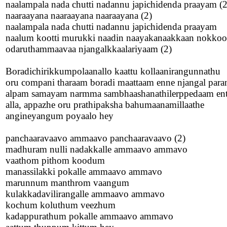
naalampala nada chutti nadannu japichidenda praayam (2
naaraayana naaraayana naaraayana (2)
naalampala nada chutti nadannu japichidenda praayam
naalum kootti murukki naadin naayakanaakkaan nokkoo
odaruthammaavaa njangalkkaalariyaam (2)
Boradichirikkumpolaanallo kaattu kollaanirangunnathu
oru compani tharaam boradi maattaam enne njangal para
alpam samayam narmma sambhaashanathilerppedaam en
alla, appazhe oru prathipaksha bahumaanamillaathe
angineyangum poyaalo hey
panchaaravaavo ammaavo panchaaravaavo (2)
madhuram nulli nadakkalle ammaavo ammavo
vaathom pithom koodum
manassilakki pokalle ammaavo ammavo
marunnum manthrom vaangum
kulakkadavilirangalle ammaavo ammavo
kochum koluthum veezhum
kadappurathum pokalle ammaavo ammavo