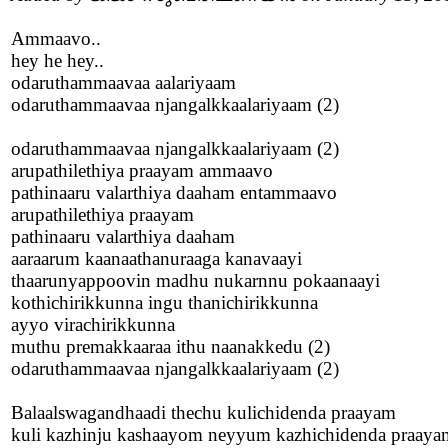
Ammaavo..
hey he hey..
odaruthammaavaa aalariyaam
odaruthammaavaa njangalkkaalariyaam (2)
odaruthammaavaa njangalkkaalariyaam (2)
arupathilethiya praayam ammaavo
pathinaaru valarthiya daaham entammaavo
arupathilethiya praayam
pathinaaru valarthiya daaham
aaraarum kaanaathanuraaga kanavaayi
thaarunyappoovin madhu nukarnnu pokaanaayi
kothichirikkunna ingu thanichirikkunna
ayyo virachirikkunna
muthu premakkaaraa ithu naanakkedu (2)
odaruthammaavaa njangalkkaalariyaam (2)
Balaalswagandhaadi thechu kulichidenda praayam
kuli kazhinju kashaayom neyyum kazhichidenda praaya