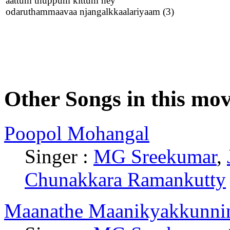
aattum thuppum kittum hey
odaruthammaavaa njangalkkaalariyaam (3)
Other Songs in this mov
Poopol Mohangal
Singer :
MG Sreekumar
,
Chunakkara Ramankutty
Maanathe Maanikyakkunni