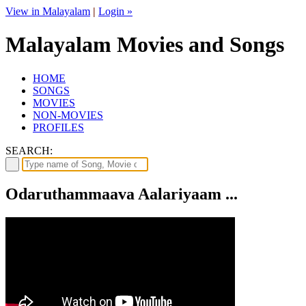
View in Malayalam
|
Login »
Malayalam Movies and Songs
HOME
SONGS
MOVIES
NON-MOVIES
PROFILES
SEARCH:
Odaruthammaava Aalariyaam ...