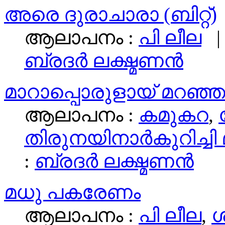
അരെ ദുരാചാരാ (ബിറ്റ്)
ആലാപനം :
പി ലീല
|
ബ്രദര്‍ ലക്ഷ്മണന്‍
മാറാപ്പൊരുളായ് മറഞ്
ആലാപനം :
കമുകറ
,
തിരുനയിനാര്‍കുറിച്ചി
:
ബ്രദര്‍ ലക്ഷ്മണന്‍
മധു പകരേണം
ആലാപനം :
പി ലീല
,
ശ