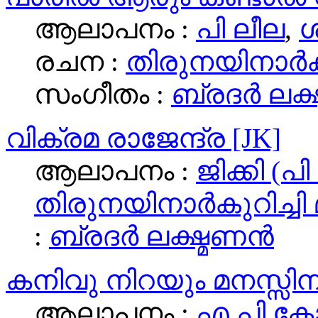
ആലാപനം :
പി ലീല
,
ശ
രചന :
തിരുനയിനാര്‍ക
സംഗീതം :
ബ്രദര്‍ ലക്
വിക്രമ രാജേന്ദ്ര [JK]
ആലാപനം :
ജിക്കി (പ
തിരുനയിനാര്‍കുറിച്ചി
:
ബ്രദര്‍ ലക്ഷ്മണന്‍
കനിവു നിറയും മനസ്സിനു
ആലാപനം :
എ പി ക