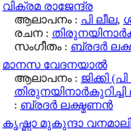
വിക്രമ രാജേന്ദ്ര
ആലാപനം :
പി ലീല
,
ശ
രചന :
തിരുനയിനാര്‍ക
സംഗീതം :
ബ്രദര്‍ ലക്
മാനസ വേദനയാല്‍
ആലാപനം :
ജിക്കി (പ
തിരുനയിനാര്‍കുറിച്ചി
:
ബ്രദര്‍ ലക്ഷ്മണന്‍
കൃഷ്ണാ മുകുന്ദാ വനമാല