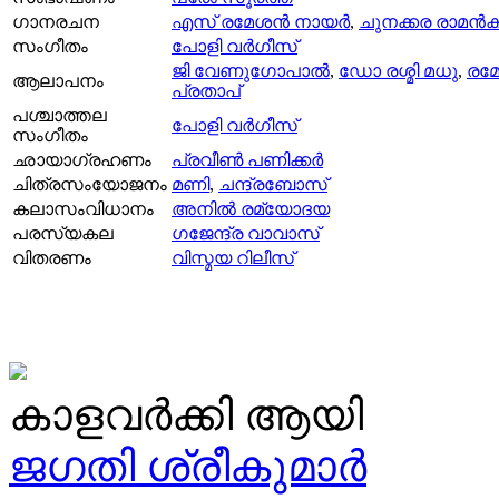
ഗാനരചന
എസ്‌ രമേശന്‍ നായര്‍
,
ചുനക്കര രാമന്‍കുട
സംഗീതം
പോളി വര്‍ഗീസ്
ജി വേണുഗോപാല്‍
,
ഡോ രശ്മി മധു
,
രമ
ആലാപനം
പ്രതാപ്‌
പശ്ചാത്തല
പോളി വര്‍ഗീസ്
സംഗീതം
ഛായാഗ്രഹണം
പ്രവീണ്‍ പണിക്കര്‍
ചിത്രസംയോജനം
മണി
,
ചന്ദ്രബോസ്
കലാസംവിധാനം
അനില്‍ രമ്യോദയ
പരസ്യകല
ഗജേന്ദ്ര വാവാസ്
വിതരണം
വിസ്മയ റിലീസ്
കാളവർക്കി ആയി
ജഗതി ശ്രീകുമാര്‍