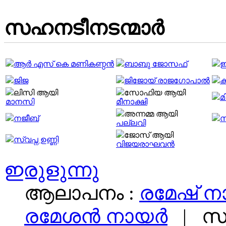
സഹനടീനടന്മാര്‍
ആര്‍ എസ് കെ മണികണ്ഠന്‍
ബാബു ജോസഫ്‌
ഇ
ജിജ
ജിജോയ് രാജഗോപാല്‍
ക
ലിസി ആയി
സോഫിയ ആയി
മ
മാനസി
മീനാക്ഷി
അന്നമ്മ ആയി
നജീബ്
സ
പല്ലവി
ജോസ് ആയി
സ്വപ്ന ഉണ്ണി
വിജയരാഘവൻ
ഇരുളുന്നു
ആലാപനം :
രമേഷ് 
രമേശന്‍ നായര്‍
|
സ