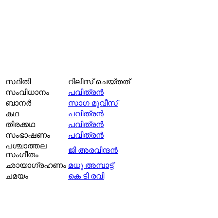
സ്ഥിതി
റിലീസ് ചെയ്തത്
സംവിധാനം
പവിത്രന്‍
ബാനര്‍
സാഗ മൂവീസ്
കഥ
പവിത്രന്‍
തിരക്കഥ
പവിത്രന്‍
സംഭാഷണം
പവിത്രന്‍
പശ്ചാത്തല
ജി അരവിന്ദൻ
സംഗീതം
ഛായാഗ്രഹണം
മധു അമ്പാട്ട്
ചമയം
കെ ടി രവി