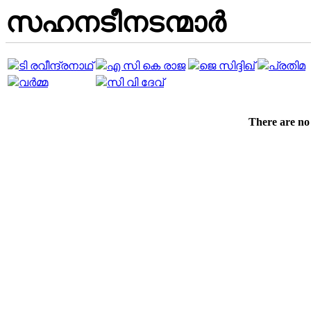
സഹനടീനടന്മാര്‍
ടി രവീന്ദ്രനാഥ്
എ സി കെ രാജ
ജെ സിദ്ദിഖ്
പ്രതിമ
വർമ്മ
സി വി ദേവ്
There are no 