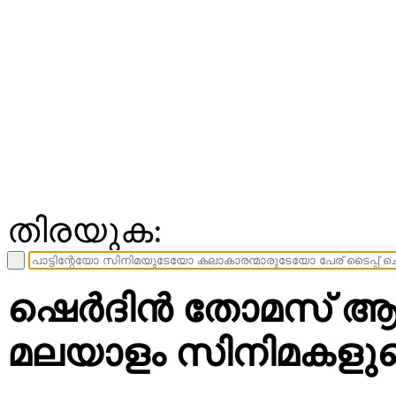
തിരയുക:
ഷെർദിൻ തോമസ് ആലപി
മലയാളം സിനിമകളുടെ