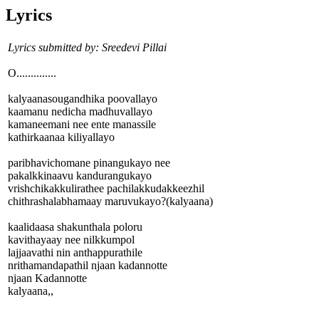
Lyrics
Lyrics submitted by: Sreedevi Pillai
O..............
kalyaanasougandhika poovallayo
kaamanu nedicha madhuvallayo
kamaneemani nee ente manassile
kathirkaanaa kiliyallayo
paribhavichomane pinangukayo nee
pakalkkinaavu kandurangukayo
vrishchikakkulirathee pachilakkudakkeezhil
chithrashalabhamaay maruvukayo?(kalyaana)
kaalidaasa shakunthala poloru
kavithayaay nee nilkkumpol
lajjaavathi nin anthappurathile
nrithamandapathil njaan kadannotte
njaan Kadannotte
kalyaana,,