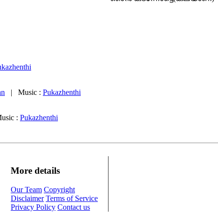
ukazhenthi
an
| Music :
Pukazhenthi
sic :
Pukazhenthi
More details
Our Team
Copyright
Disclaimer
Terms of Service
Privacy Policy
Contact us