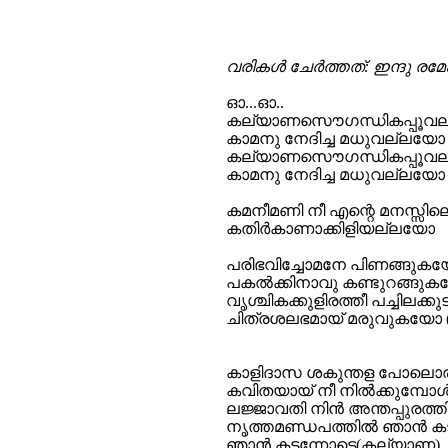
വരികള്‍ ചേര്‍ത്തത്: ഇന്ദു രമേ
ഓ...ഓ..
കല്യാണസൌഗന്ധികപ്പൂവ
കാമനു നേദിച്ച മധുവല്ലയോ
കല്യാണസൌഗന്ധികപ്പൂവ
കാമനു നേദിച്ച മധുവല്ലയോ
കമനീമണി നീ എന്റെ മനസ്സില
കതിര്‍കാണാക്കിളിയല്ലയോ
പരിഭവിച്ചോമനേ പിണങ്ങുകയ
പകല്‍ക്കിനാവു കണ്ടുറങ്ങു
വൃശ്ചികക്കുളിരത്തീ പച്ചിലക്കുടക
ചിത്രശലഭമായ് മരുവുകയോ
കാളിദാസ ശകുന്തള പോലൊ
കവിതയായ് നീ നില്‍ക്കുമ്പോള്
ലജ്ജാവതി നിന്‍ അന്തപ്പുരത്
നൃത്തമണ്ഡപത്തില്‍ ഞാന്‍ കട
ഞാന്‍ കടന്നോട്ടെ(കല്യാണ)