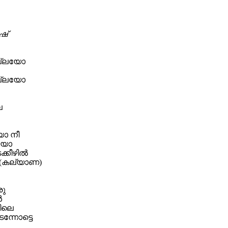
ഷ്
ല്ലയോ
ല്ലയോ
െ
ോ നീ
കയോ
്കീഴില്‍
 (കല്യാണ)
രു
‍
തിലെ
ന്നോട്ടെ