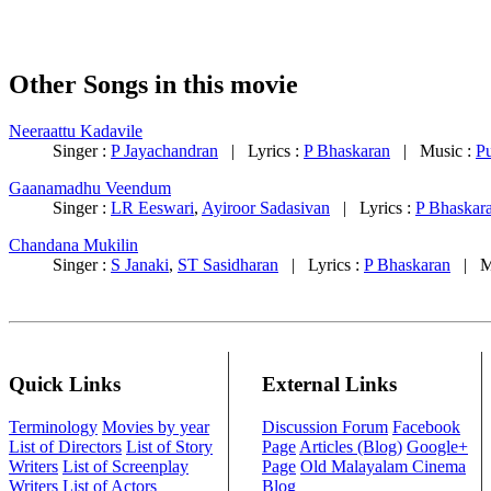
Other Songs in this movie
Neeraattu Kadavile
Singer :
P Jayachandran
| Lyrics :
P Bhaskaran
| Music :
P
Gaanamadhu Veendum
Singer :
LR Eeswari
,
Ayiroor Sadasivan
| Lyrics :
P Bhaskar
Chandana Mukilin
Singer :
S Janaki
,
ST Sasidharan
| Lyrics :
P Bhaskaran
| Mu
Quick Links
External Links
Terminology
Movies by year
Discussion Forum
Facebook
List of Directors
List of Story
Page
Articles (Blog)
Google+
Writers
List of Screenplay
Page
Old Malayalam Cinema
Writers
List of Actors
Blog