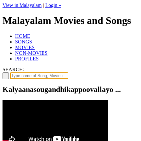
View in Malayalam
|
Login »
Malayalam Movies and Songs
HOME
SONGS
MOVIES
NON-MOVIES
PROFILES
SEARCH:
Kalyaanasougandhikappoovallayo ...