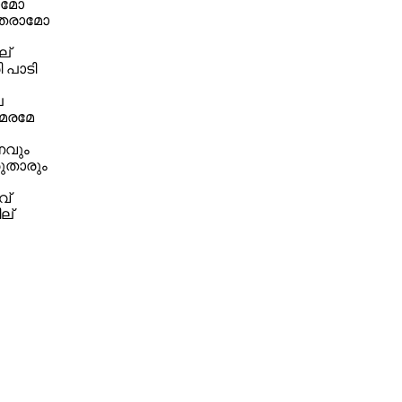
രാമോ
ു തരാമോ
ല്
ി പാടി
േ
 മരമേ
ണവും
റരുതാരും
വ്
ല്