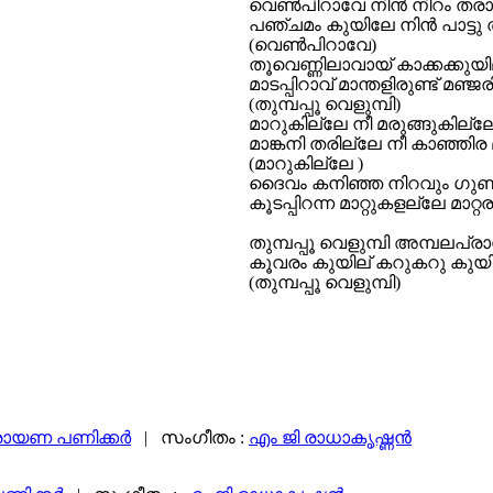
വെണ്‍‍പിറാവേ നിന്‍ നിറം ത
പഞ്ചമം കുയിലേ നിന്‍ പാട്ട
(വെണ്‍‍പിറാവേ)
തൂവെണ്ണിലാവായ് കാക്കക്കുയി
മാടപ്പിറാവ് മാന്തളിരുണ്ട് മഞ്ജര
(തുമ്പപ്പൂ വെളുമ്പി)
മാറുകില്ലേ നീ മരുങ്ങുകില്ല
മാങ്കനി തരില്ലേ നീ കാഞ്ഞിര
(മാറുകില്ലേ )
ദൈവം കനിഞ്ഞ നിറവും ഗു
കൂടപ്പിറന്ന മാറ്റുകളല്ലേ മാറ്
തുമ്പപ്പൂ വെളുമ്പി അമ്പലപ്രാ
കൂവരം കുയില് കറുകറു കുയി
(തുമ്പപ്പൂ വെളുമ്പി)
ായണ പണിക്കര്‍
| സംഗീതം :
എം ജി രാധാകൃഷ്ണന്‍