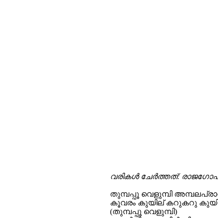
വരികള്‍ ചേര്‍ത്തത്: രാജഗോപ
തുമ്പപ്പൂ വെളുമ്പി അമ്പലപ്രാ
കൂവരം കുയില് കറുകറു കുയി
(തുമ്പപ്പൂ വെളുമ്പി)