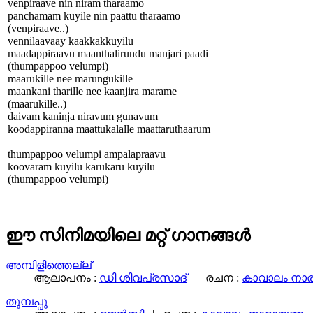
venpiraave nin niram tharaamo
panchamam kuyile nin paattu tharaamo
(venpiraave..)
vennilaavaay kaakkakkuyilu
maadappiraavu maanthalirundu manjari paadi
(thumpappoo velumpi)
maarukille nee marungukille
maankani tharille nee kaanjira marame
(maarukille..)
daivam kaninja niravum gunavum
koodappiranna maattukalalle maattaruthaarum
thumpappoo velumpi ampalapraavu
koovaram kuyilu karukaru kuyilu
(thumpappoo velumpi)
ഈ സിനിമയിലെ മറ്റ് ഗാനങ്ങള്‍
അമ്പിളിത്തെല്ല്
ആലാപനം :
ഡി ശിവപ്രസാദ്‌
| രചന :
കാവാലം നാര
തുമ്പപ്പൂ