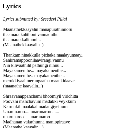
Lyrics
Lyrics submitted by: Sreedevi Pillai
Maanathekkaayalin manapurathinnoru
thaamara kalithoni vannaduthu
thaamarakkalithoni...
(Maanathekkaayalin..)
Thankam ninakkulla pichaka maalayumaay...
Sankramappoonilaavirangi vannu
Nin kilivaathilil pathungi ninnu...
Mayakamenthe... mayakamenthe...
Mayakamenthe.. mayakamenthe...
merukkiyaal merungaatha maankidaave
(maanathe kaayalin...)
Shraavanappanchami bhoomiyil virichitta
Poovani manchavum madakki veykkum
Karmukil maalakal madangiyethum
Unarunaroo.... unarunaroo ......
unarunaroo.... unarunaroo.......
Madhanan valarthunna manippiraave
(Maanathe kaayalin...)