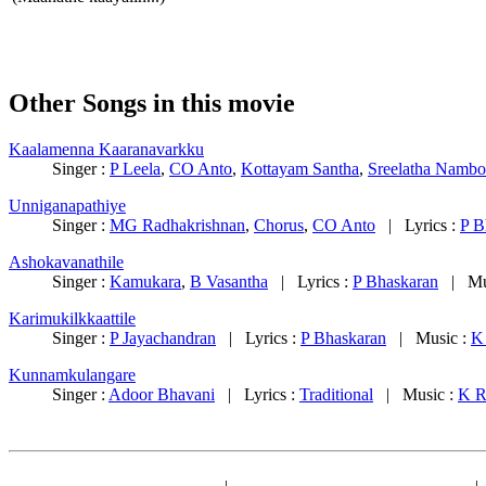
Other Songs in this movie
Kaalamenna Kaaranavarkku
Singer :
P Leela
,
CO Anto
,
Kottayam Santha
,
Sreelatha Namboo
Unniganapathiye
Singer :
MG Radhakrishnan
,
Chorus
,
CO Anto
| Lyrics :
P B
Ashokavanathile
Singer :
Kamukara
,
B Vasantha
| Lyrics :
P Bhaskaran
| Mus
Karimukilkkaattile
Singer :
P Jayachandran
| Lyrics :
P Bhaskaran
| Music :
K
Kunnamkulangare
Singer :
Adoor Bhavani
| Lyrics :
Traditional
| Music :
K R