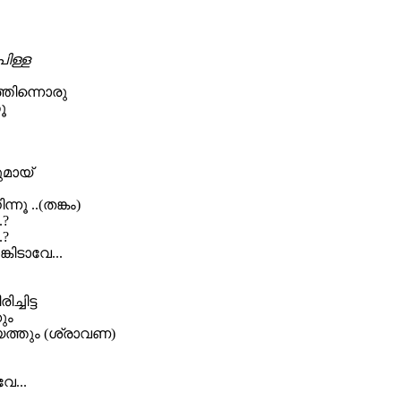
പിള്ള
്തിന്നൊരു
ൂ
ുമായ്
്നൂ ..(തങ്കം)
.?
.?
്കിടാവേ...
്ചിട്ട
ും
യെത്തും (ശ്രാവണ)
േ...