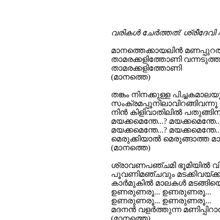
വരികള്‍ ചേര്‍ത്തത്: ശ്രീദേവി 
മാനത്തെക്കായലിൻ മണപ്പുറത
താമരക്കളിത്തോണി വന്നടുത്ത
താമരക്കളിത്തോണി
(മാനത്തെ)
തങ്കം നിനക്കുള്ള പിച്ചകമാലയ
സംക്രമപ്പൂനിലാവിറങ്ങിവന്നൂ
നിന്‍ കിളിവാതിലില്‍ പതുങ്ങിനിന
മയക്കമെന്തേ...? മയക്കമെന്തേ..
മയക്കമെന്തേ...? മയക്കമെന്തേ..
മെരുക്കിയാല്‍ മെരുങ്ങാത്ത മാങ
(മാനത്തെ)
ശ്രാവണപഞ്ചമി ഭൂമിയില്‍ വിരിച
പൂവണിമഞ്ചവും മടക്കിവയ്ക്ക
കാർമുകില്‍ മാലകള്‍ മടങ്ങി
ഉണരുണരൂ... ഉണരുണരൂ...
ഉണരുണരൂ... ഉണരുണരൂ...
മദനന്‍ വളർത്തുന്ന മണിപ്പിറാവ
(മാനത്തെ)