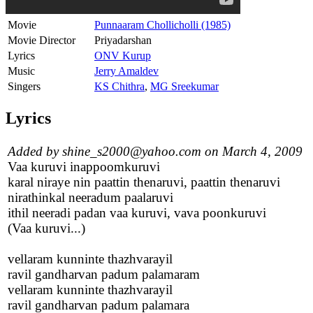
Movie
Punnaaram Chollicholli (1985)
Movie Director
Priyadarshan
Lyrics
ONV Kurup
Music
Jerry Amaldev
Singers
KS Chithra
,
MG Sreekumar
Lyrics
Added by shine_s2000@yahoo.com on March 4, 2009
Vaa kuruvi inappoomkuruvi
karal niraye nin paattin thenaruvi, paattin thenaruvi
nirathinkal neeradum paalaruvi
ithil neeradi padan vaa kuruvi, vava poonkuruvi
(Vaa kuruvi...)
vellaram kunninte thazhvarayil
ravil gandharvan padum palamaram
vellaram kunninte thazhvarayil
ravil gandharvan padum palamara