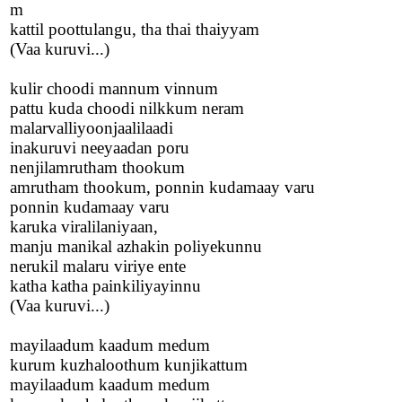
m
kattil poottulangu, tha thai thaiyyam
(Vaa kuruvi...)
kulir choodi mannum vinnum
pattu kuda choodi nilkkum neram
malarvalliyoonjaalilaadi
inakuruvi neeyaadan poru
nenjilamrutham thookum
amrutham thookum, ponnin kudamaay varu
ponnin kudamaay varu
karuka viralilaniyaan,
manju manikal azhakin poliyekunnu
nerukil malaru viriye ente
katha katha painkiliyayinnu
(Vaa kuruvi...)
mayilaadum kaadum medum
kurum kuzhaloothum kunjikattum
mayilaadum kaadum medum