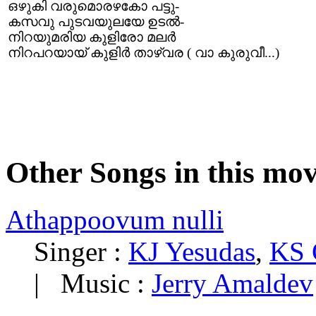
ഒഴുകി വരുമൊരഴകോ പട്ടു-
കസവു പുടവയുലയേ ഉടൽ-
നിറയുമരിയ കുളിരോ മലർ
നിറപറയായ് കുളിർ താഴ്വര ( വാ കുരുവീ...)
Other Songs in this mov
Athappoovum nulli
Singer :
KJ Yesudas
,
KS 
| Music :
Jerry Amaldev