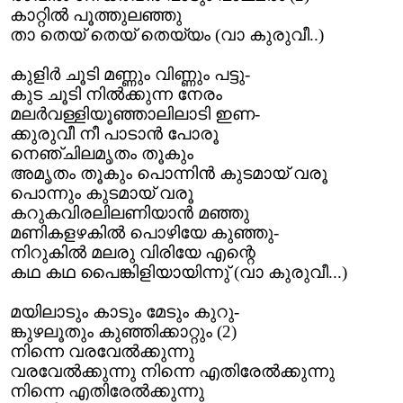
കാറ്റിൽ പൂത്തുലഞ്ഞു
താ തെയ് തെയ് തെയ്യം (വാ കുരുവീ..)
കുളിർ ചൂടി മണ്ണും വിണ്ണും പട്ടു-
കുട ചൂടി നിൽക്കുന്ന നേരം
മലർവള്ളിയൂഞ്ഞാലിലാടി ഇണ-
ക്കുരുവീ നീ പാടാൻ പോരൂ
നെഞ്ചിലമൃതം തൂകും
അമൃതം തൂകും പൊന്നിൻ കുടമായ് വരൂ
പൊന്നും കുടമായ് വരൂ
കറുകവിരലിലണിയാൻ മഞ്ഞു
മണികളഴകിൽ പൊഴിയേ കുഞ്ഞു-
നിറുകിൽ മലരു വിരിയേ എന്റെ
കഥ കഥ പൈങ്കിളിയായിന്നു് (വാ കുരുവീ...)
മയിലാടും കാടും മേടും കുറു-
ങ്കുഴലൂതും കുഞ്ഞിക്കാറ്റും (2)
നിന്നെ വരവേൽക്കുന്നു
വരവേൽക്കുന്നു നിന്നെ എതിരേൽക്കുന്നു
നിന്നെ എതിരേൽക്കുന്നു