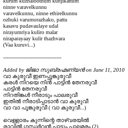
kurum kuzhaloothum kunjikattum
ninne varavelkunnu
varavelkunnu, ninne ethirelkunnu
ozhuki varumorazhako, pattu
kasavu pudavaulaye udal
nirayumriya kuliro malar
niraparayaay kulir thazhvara
(Vaa kuruvi...)
----------------------------------
Added by ജിജാ സുബ്രഹ്മണ്യൻ on June 11, 2010
വാ കുരുവീ ഇണപ്പൂങ്കുരുവീ
കരൾ നിറയെ നിൻ പാട്ടിൻ തേനരുവീ
പാട്ടിൻ തേനരുവീ
നിറതിങ്കൾ നീരാടും പാലരുവീ
ഇതിൽ നീരാടിപ്പാടാൻ വാ കുരുവീ
വാ വാ പൂങ്കുരുവീ ( വാ കുരുവീ...)
വെള്ളാരം കുന്നിന്റെ താഴ്വരയിൽ
രാവിൽ ഗന്ധർവൻ പാടും പാലമരം (2)