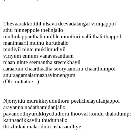
Thevaarakkottilil ulsava deevadalangal virinjappol
athu ninneppole thelinjallo
mutholappanthalinnullile munthiri valli thalirthappol
manimaaril muthu kuruthallo
mudiyil ninte mukilmudiyil
viriyum ennum vanavasantham
njaan ninte seemantha sreerekhayil
aaraarum chaarthaatha sooryaamshu chaarthumpol
anuraagamalarmazhayinnengum
(Oh muttathe...)
Njoriyittu murukkiyuduthoru peelichelayulanjappol
arayanna nadathamidanjallo
pavanoothiyurukkiyeduthoru thooval kondu thalodump
kannaadikkavilu thuduthallo
thozhukai malaridum ushasandhye