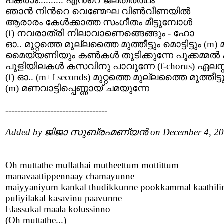
പകരാം.......... എന്‍റെ ജലതീര്‍ത്ഥം
ഞാന്‍ നിന്‍റെ വെണ്മേഘ വിണ്‍വീണയില്‍
ആരാരം കേള്‍ക്കാത്ത സംഗീതം മീട്ടുമ്പോള്‍
(f) നവരാത്രി നിലാവാണെങ്ങെങ്ങും - ഹോ
ഓ.. മുറ്റത്തെ മുല്ലത്തൈ മുത്തീട്ടും മൊട്ടിട്ടും (m
മൈയ്യണിയും കണ്‍കള്‍ തുടിക്കുന്നേ പൂക്കമ്മല്
പുളിയിലകള്‍ കസവിനു പാവുന്നേ (f-chorus) ഏലസ
(f) ഓ.. (m+f seconds) മുറ്റത്തെ മുല്ലത്തൈ മുത്തീട്ടും
(m) മണവാട്ടിപ്പെണ്ണായ് ചമയുന്നേ
----------------------------------
Added by ജിജാ സുബ്രഹ്മണ്യൻ on December 4, 2
Oh muttathe mullathai mutheettum mottittum
manavaattippennaay chamayunne
maiyyaniyum kankal thudikkunne pookkammal kaathil
puliyilakal kasavinu paavunne
Elassukal maala kolussinno
(Oh muttathe...)