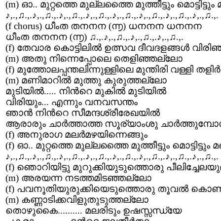
(m) ഓ.. മുറ്റത്തെ മുല്ലത്തൈ മുത്തീട്ടും മൊട്ടിട്ടു
♪,.,♫.,.♪,.,♫.,.♪,.,♫.,.♪,.,♫.,.♪,.,♫.,.♪,.,♫.,.♪,.,♫.,.♪,.,♫.,.
(f chorus) ധീംത തനനന (൬) ധനനന ധനനന
ധീംത തനനന (൬) ♫.,.♪,.,♫.,.♪,.,♫.,.♪,.,♫.,.
(f) തേവാര കൊട്ടിലില്‍ ഉത്സവ ദീവദളങ്ങള്‍ വിരിഞ്
(m) അതു നിന്നെപ്പോലെ തെളിഞ്ഞല്ലോ
(f) മുത്തോലപ്പന്തലിന്നുള്ളിലെ മുന്തിരി വള്ളി തളിര്‍
(m) മണിമാറില്‍ മുത്തു കുരുത്തല്ലോ
മുടിയില്‍..... നിന്‍റെ മുകില്‍ മുടിയില്‍
വിരിയും... എന്നും വനവസന്തം
ഞാന്‍ നിന്‍റെ സീമന്ദശ്രീരേഖയില്‍
ആരാരും ചാര്‍ത്താത്ത സൂര്യാംശു ചാര്‍ത്തുമ്പോള
(f) അനുരാഗ മലര്‍മഴയിന്നെങ്ങും
(f) ഓ.. മുറ്റത്തെ മുല്ലത്തൈ മുത്തീട്ടും മൊട്ടിട്ടും
♪,.,♫.,.♪,.,♫.,.♪,.,♫.,.♪,.,♫.,.♪,.,♫.,.♪,.,♫.,.♪,.,♫.,.♪,.,♫.,.
(f) ഞൊറിയിട്ടു മുറുക്കിയുടുത്തൊരു പീലിച്ചേലയു
(m) അരയന്ന നടത്തമിടഞ്ഞല്ലോ
(f) പവനൂതിയുരുക്കിയെടുത്തൊരു തൂവല്‍ കൊണ്
(m) കണ്ണാടിക്കവിളുതുടുത്തല്ലോ
തൊഴുകൈ.......... മലരിടും ഉഷസ്സന്ധ്യേ