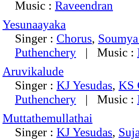
Music :
Raveendran
Yesunaayaka
Singer :
Chorus
,
Soumya 
Puthenchery
| Music :
Aruvikalude
Singer :
KJ Yesudas
,
KS 
Puthenchery
| Music :
Muttathemullathai
Singer :
KJ Yesudas
,
Suj