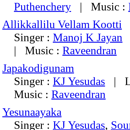
Puthenchery
| Music :
Allikkallilu Vellam Kootti
Singer :
Manoj K Jayan
|
| Music :
Raveendran
Japakodigunam
Singer :
KJ Yesudas
| Ly
Music :
Raveendran
Yesunaayaka
Singer :
KJ Yesudas
,
Sou