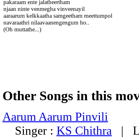
pakaraam ente jalatheertham
njaan ninte venmegha vinveenayil
aaraarum kelkkaatha samgeetham meettumpol
navaraathri nilaavaanengengum ho..
(Oh muttathe...)
Other Songs in this mov
Aarum Aarum Pinvili
Singer :
KS Chithra
| Ly