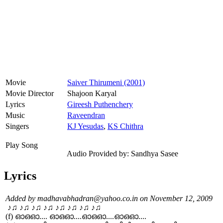
Movie
Saiver Thirumeni (2001)
Movie Director
Shajoon Karyal
Lyrics
Gireesh Puthenchery
Music
Raveendran
Singers
KJ Yesudas
,
KS Chithra
Play Song
Audio Provided by: Sandhya Sasee
Lyrics
Added by madhavabhadran@yahoo.co.in on November 12, 2009
‍♪♫ ♪♫ ♪♫ ♪♫ ♪♫ ♪♫ ♪♫ ♪♫
(f) ഓഒഓ.... ഓഒഓ....ഓഒഓ....ഓഒഓ....