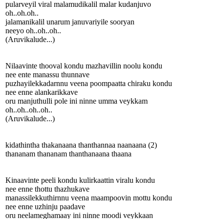
pularveyil viral malamudikalil malar kudanjuvo
oh..oh.oh..
jalamanikalil unarum januvariyile sooryan
neeyo oh..oh..oh..
(Aruvikalude...)
Nilaavinte thooval kondu mazhavillin noolu kondu
nee ente manassu thunnave
puzhayilekkadarnnu veena poompaatta chiraku kondu
nee enne alankarikkave
oru manjuthulli pole ini ninne umma veykkam
oh..oh..oh..oh..
(Aruvikalude...)
kidathintha thakanaana thanthannaa naanaana (2)
thananam thananam thanthanaana thaana
Kinaavinte peeli kondu kulirkaattin viralu kondu
nee enne thottu thazhukave
manassilekkuthirnnu veena maampoovin mottu kondu
nee enne uzhinju paadave
oru neelameghamaay ini ninne moodi veykkaan