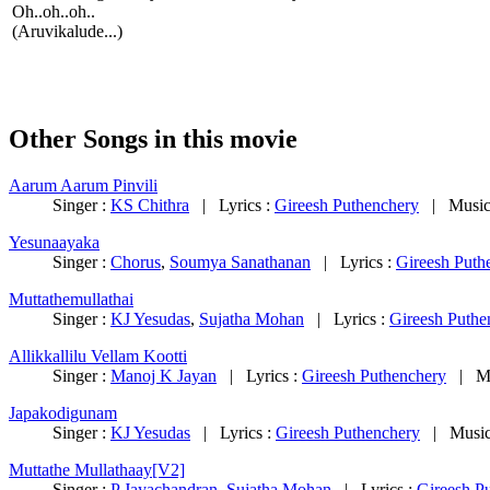
Oh..oh..oh..
(Aruvikalude...)
Other Songs in this movie
Aarum Aarum Pinvili
Singer :
KS Chithra
| Lyrics :
Gireesh Puthenchery
| Music
Yesunaayaka
Singer :
Chorus
,
Soumya Sanathanan
| Lyrics :
Gireesh Puth
Muttathemullathai
Singer :
KJ Yesudas
,
Sujatha Mohan
| Lyrics :
Gireesh Puthe
Allikkallilu Vellam Kootti
Singer :
Manoj K Jayan
| Lyrics :
Gireesh Puthenchery
| Mu
Japakodigunam
Singer :
KJ Yesudas
| Lyrics :
Gireesh Puthenchery
| Music
Muttathe Mullathaay[V2]
Singer :
P Jayachandran
,
Sujatha Mohan
| Lyrics :
Gireesh P