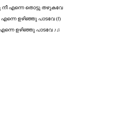
്ടു നീ എന്നെ തൊട്ടു തഴുകവേ
നീ എന്നെ ഉഴിഞ്ഞു പാടവേ (f)
നീ എന്നെ ഉഴിഞ്ഞു പാടവേ ♪♫