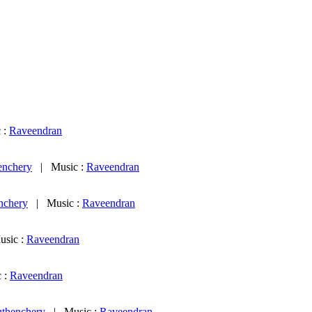
 :
Raveendran
enchery
| Music :
Raveendran
nchery
| Music :
Raveendran
sic :
Raveendran
 :
Raveendran
uthenchery
| Music :
Raveendran