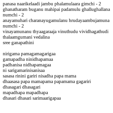
panasa naarikelaadi jambu phalamulaara gimchi - 2
ghanatharam buganu mahipai padamulu ghallughallana
numchi - 2
anayamuhari charanayugamulanu hrudayaambujamuna
numchi - 2
vinayamunanu thyaagaraaja vinuthudu vividhagathudi
thalaamgumani vedalina
sree ganapathini
nirigama pamagamagarigaa
gamapadha ninidhapamaa
padhanisa nidhapamagaa
ni sarigamarinisanisaa
sasasa rinini gariri nisadha papa mama
dhaasasa papa mamapama papamama gagariri
dhasagari dhasagari
mapadhapa mapadhapa
dhasari dhasari sarimaarigapaa