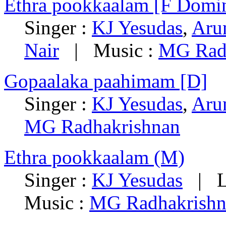
Ethra pookkaalam [F Domi
Singer :
KJ Yesudas
,
Aru
Nair
| Music :
MG Rad
Gopaalaka paahimam [D]
Singer :
KJ Yesudas
,
Aru
MG Radhakrishnan
Ethra pookkaalam (M)
Singer :
KJ Yesudas
| Ly
Music :
MG Radhakrishn