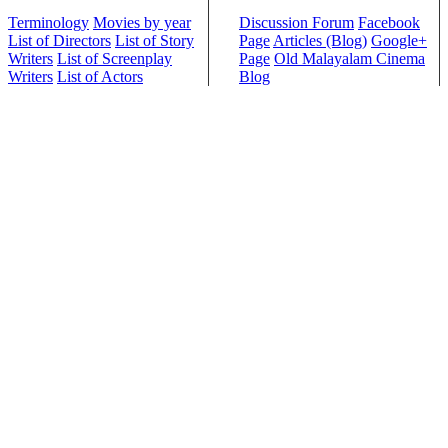
Terminology
Movies by year
Discussion Forum
Facebook
List of Directors
List of Story
Page
Articles (Blog)
Google+
Writers
List of Screenplay
Page
Old Malayalam Cinema
Writers
List of Actors
Blog