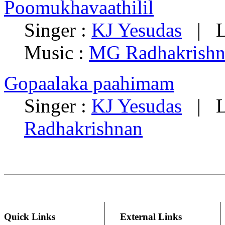
Poomukhavaathilil
Singer :
KJ Yesudas
| Ly
Music :
MG Radhakrishn
Gopaalaka paahimam
Singer :
KJ Yesudas
| Ly
Radhakrishnan
Quick Links
External Links