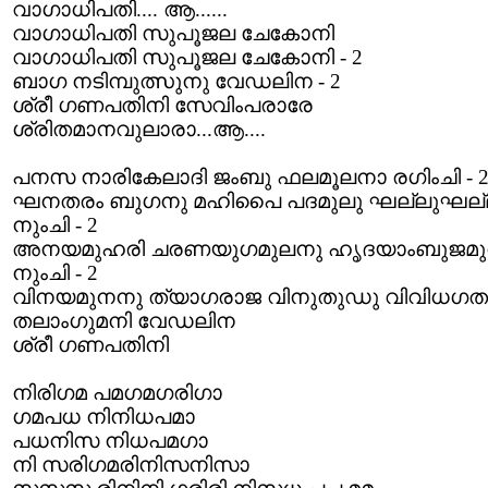
വാഗാധിപതി.... ആ......
വാഗാധിപതി സുപൂജല ചേകോനി
വാഗാധിപതി സുപൂജല ചേകോനി - 2
ബാഗ നടിമ്പുത്സുനു വേഡലിന - 2
ശ്രീ ഗണപതിനി സേവിംപരാരേ
ശ്രിതമാനവുലാരാ...ആ....
പനസ നാരികേലാദി ജംബു ഫലമൂലനാ രഗിംചി - 
ഘനതരം ബുഗനു മഹിപൈ പദമുലു ഘല്ലുഘല
നുംചി - 2
അനയമുഹരി ചരണയുഗമുലനു ഹൃദയാംബുജമ
നുംചി - 2
വിനയമുനനു ത്യാഗരാജ വിനുതുഡു വിവിധഗതു
തലാംഗുമനി വേഡലിന
ശ്രീ ഗണപതിനി
നിരിഗമ പമഗമഗരിഗാ
ഗമപധ നിനിധപമാ
പധനിസ നിധപമഗാ
നി സരിഗമരിനിസനിസാ