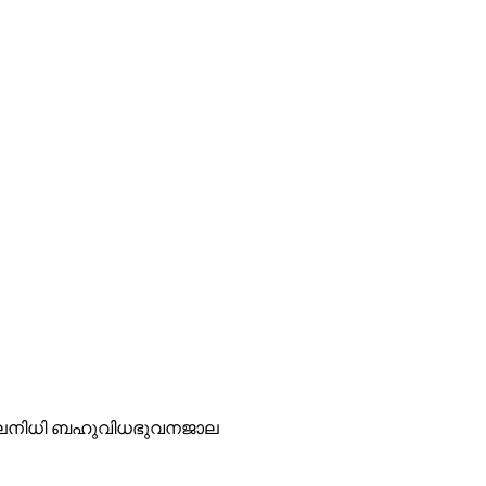
രജലനിധി ബഹുവിധഭുവനജാല