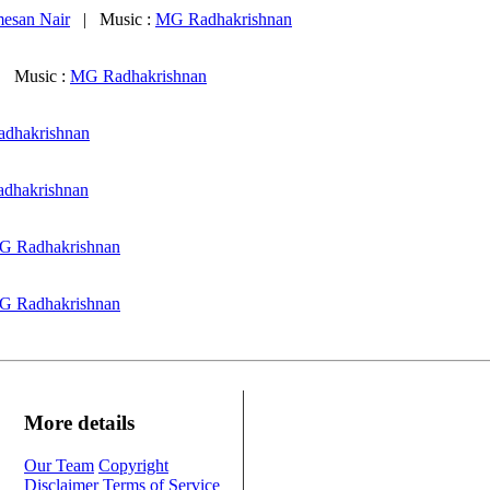
esan Nair
| Music :
MG Radhakrishnan
 Music :
MG Radhakrishnan
dhakrishnan
dhakrishnan
G Radhakrishnan
G Radhakrishnan
More details
Our Team
Copyright
Disclaimer
Terms of Service