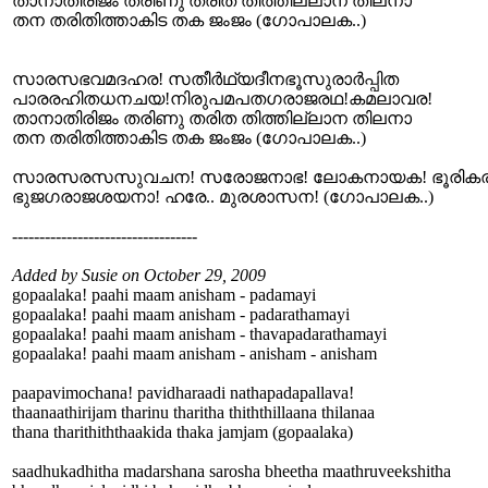
താനാതിരിജം തരിണു തരിത തിത്തില്ലാന തിലനാ
തന തരിതിത്താകിട തക ജംജം (ഗോപാലക..)
സാരസഭവമദഹര! സതീർഥ്യദീനഭൂസുരാർപ്പിത
പാരരഹിതധനചയ!നിരുപമപതഗരാജരഥ!കമലാവര!
താനാതിരിജം തരിണു തരിത തിത്തില്ലാന തിലനാ
തന തരിതിത്താകിട തക ജംജം (ഗോപാലക..)
സാരസരസസുവചന! സരോജനാഭ! ലോകനായക! ഭൂരികര
ഭുജഗരാജശയനാ! ഹരേ.. മുരശാസന! (ഗോപാലക..)
----------------------------------
Added by Susie on October 29, 2009
gopaalaka! paahi maam anisham - padamayi
gopaalaka! paahi maam anisham - padarathamayi
gopaalaka! paahi maam anisham - thavapadarathamayi
gopaalaka! paahi maam anisham - anisham - anisham
paapavimochana! pavidharaadi nathapadapallava!
thaanaathirijam tharinu tharitha thiththillaana thilanaa
thana tharithiththaakida thaka jamjam (gopaalaka)
saadhukadhitha madarshana sarosha bheetha maathruveekshitha