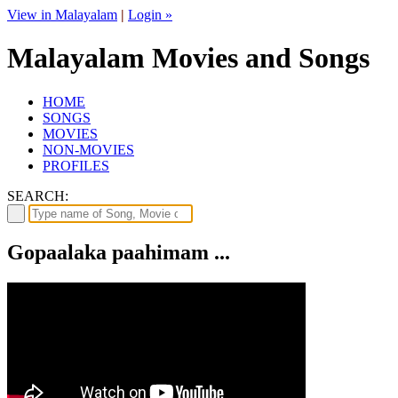
View in Malayalam
|
Login »
Malayalam Movies and Songs
HOME
SONGS
MOVIES
NON-MOVIES
PROFILES
SEARCH:
Gopaalaka paahimam ...