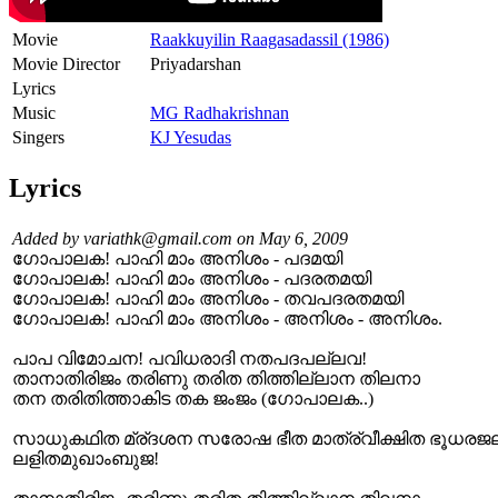
Movie
Raakkuyilin Raagasadassil (1986)
Movie Director
Priyadarshan
Lyrics
Music
MG Radhakrishnan
Singers
KJ Yesudas
Lyrics
Added by variathk@gmail.com on May 6, 2009
ഗോപാലക! പാഹി മാം അനിശം - പദമയി
ഗോപാലക! പാഹി മാം അനിശം - പദരതമയി
ഗോപാലക! പാഹി മാം അനിശം - തവപദരതമയി
ഗോപാലക! പാഹി മാം അനിശം - അനിശം - അനിശം.
പാപ വിമോചന! പവിധരാദി നതപദപല്ലവ!
താനാതിരിജം തരിണു തരിത തിത്തില്ലാന തിലനാ
തന തരിതിത്താകിട തക ജംജം (ഗോപാലക..)
സാധുകഥിത മ്ര്ദശന സരോഷ ഭീത മാത്ര്‌വീക്ഷിത ഭൂധ
ലളിതമുഖാംബുജ!