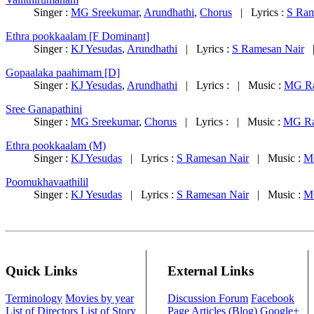
Singer :
MG Sreekumar
,
Arundhathi
,
Chorus
| Lyrics :
S Ram
Ethra pookkaalam [F Dominant]
Singer :
KJ Yesudas
,
Arundhathi
| Lyrics :
S Ramesan Nair
|
Gopaalaka paahimam [D]
Singer :
KJ Yesudas
,
Arundhathi
| Lyrics : | Music :
MG Ra
Sree Ganapathini
Singer :
MG Sreekumar
,
Chorus
| Lyrics : | Music :
MG Ra
Ethra pookkaalam (M)
Singer :
KJ Yesudas
| Lyrics :
S Ramesan Nair
| Music :
M
Poomukhavaathilil
Singer :
KJ Yesudas
| Lyrics :
S Ramesan Nair
| Music :
M
Quick Links
External Links
Terminology
Movies by year
Discussion Forum
Facebook
List of Directors
List of Story
Page
Articles (Blog)
Google+