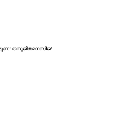
ുണ! തനുജിതമനസിജ!