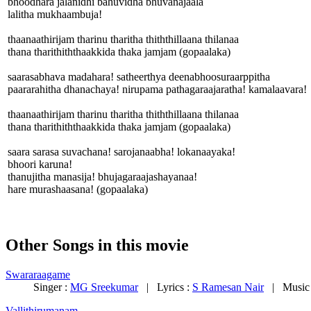
bhoodhara jalanidhi bahuvidha bhuvanajaala
lalitha mukhaambuja!
thaanaathirijam tharinu tharitha thiththillaana thilanaa
thana tharithiththaakkida thaka jamjam (gopaalaka)
saarasabhava madahara! satheerthya deenabhoosuraarppitha
paararahitha dhanachaya! nirupama pathagaraajaratha! kamalaavara!
thaanaathirijam tharinu tharitha thiththillaana thilanaa
thana tharithiththaakkida thaka jamjam (gopaalaka)
saara sarasa suvachana! sarojanaabha! lokanaayaka!
bhoori karuna!
thanujitha manasija! bhujagaraajashayanaa!
hare murashaasana! (gopaalaka)
Other Songs in this movie
Swararaagame
Singer :
MG Sreekumar
| Lyrics :
S Ramesan Nair
| Music
Vallithirumanam