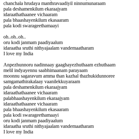
chanchala hrudaya manthravaadiyil ninnumunaraam
pala deshamenkilum ekaraajyam
idaraathathaanee vichaaram
pala bhaashayenkilum ekasaaram
pala kodi swarageethamaayi
oh..oh..oh..
oru kodi janmam paadiyaalum
idaraatha sruthi nithyajaalam vandemaatharam
I love my India
Anpezhunnoru nadinnaay gaaghayezhuthaam ezhuthaam
melil indyayennu saabhimaanam parayaam
moonnu sagaravum amma than kazhal thazhukidunnoree
samgamathirakalaay vaanilekkuyaraam
pala deshamenkilum ekaraajyam
idaraathathaanee vichaaram
palabhaashayenkilum ekaraajyam
idaraathathaanee vichaaram
pala bhaashayenkilum ekasaaram
pala kodi swarageethamaayi
oru kodi janmam paadiyaalum
idaraatha sruthi nithyajaalam vandemaatharam
I love my India