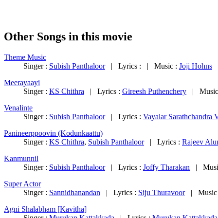
Other Songs in this movie
Theme Music
Singer :
Subish Panthaloor
| Lyrics : | Music :
Joji Hohns
Meerayaayi
Singer :
KS Chithra
| Lyrics :
Gireesh Puthenchery
| Music
Venalinte
Singer :
Subish Panthaloor
| Lyrics :
Vayalar Sarathchandra 
Panineerppoovin (Kodunkaattu)
Singer :
KS Chithra
,
Subish Panthaloor
| Lyrics :
Rajeev Alu
Kanmunnil
Singer :
Subish Panthaloor
| Lyrics :
Joffy Tharakan
| Musi
Super Actor
Singer :
Sannidhanandan
| Lyrics :
Siju Thuravoor
| Music
Agni Shalabham [Kavitha]
Singer :
Murukan Kattakkada
| Lyrics :
Murukan Kattakkada