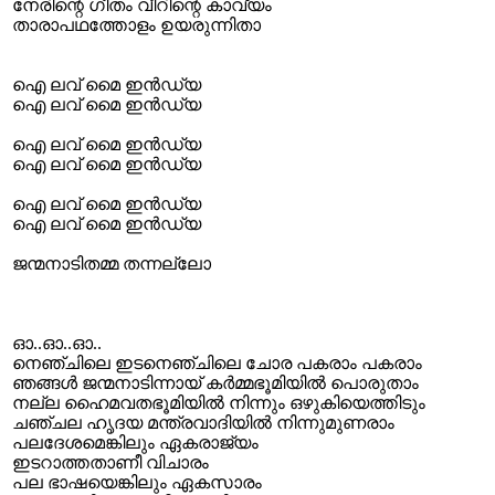
നേരിന്റെ ഗീതം വീറിന്റെ കാവ്യം
താരാപഥത്തോളം ഉയരുന്നിതാ
ഐ ലവ് മൈ ഇൻ‌ഡ്യ
ഐ ലവ് മൈ ഇൻ‌ഡ്യ
ഐ ലവ് മൈ ഇൻ‌ഡ്യ
ഐ ലവ് മൈ ഇൻ‌ഡ്യ
ഐ ലവ് മൈ ഇൻ‌ഡ്യ
ഐ ലവ് മൈ ഇൻ‌ഡ്യ
ജന്മനാടിതമ്മ തന്നല്ലോ
ഓ..ഓ..ഓ..
നെഞ്ചിലെ ഇടനെഞ്ചിലെ ചോര പകരാം പകരാം
ഞങ്ങൾ ജന്മനാടിന്നായ് കർമ്മഭൂമിയിൽ പൊരുതാം
നല്ല ഹൈമവതഭൂമിയിൽ നിന്നും ഒഴുകിയെത്തിടും
ചഞ്ചല ഹൃദയ മന്ത്രവാദിയിൽ നിന്നുമുണരാം
പലദേശമെങ്കിലും ഏകരാജ്യം
ഇടറാത്തതാണീ വിചാരം
പല ഭാഷയെങ്കിലും ഏകസാരം