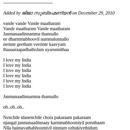
----------------------------------
Added by ജിജാ സുബ്രഹ്മണ്യൻ on December 29, 2010
vande vande Vande maatharam
Vande maatharam Vande maatharam
Janmanaadinnamma thannallo
ee dharmmabhoovil nammalonnallo
nerinte geetham veerinte kaavyam
thaaaaraapadhatholam uyarunnithaa
I love my India
I love my India
I love my India
I love my India
I love my India
I love my India
Janmanaadinnamma thannallo
oh..oh..oh..
Nenchile idanenchile chora pakaraam pakaraam
njangal janmanaadinnaay karmmabhoomiyil poruthaam
Nlla haimavathabhoomiyil ninnum ozhukiyethidum