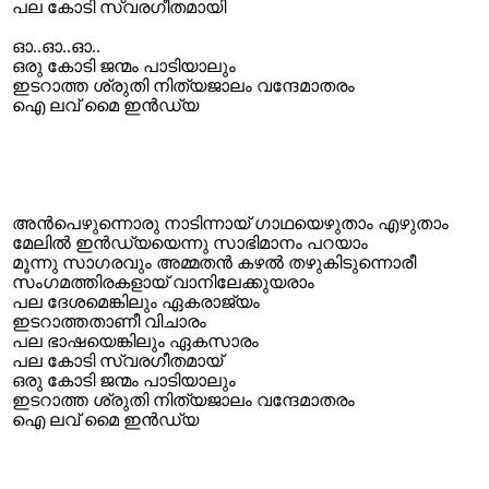
പല കോടി സ്വരഗീതമായി
ഓ..ഓ..ഓ..
ഒരു കോടി ജന്മം പാടിയാലും
ഇടറാത്ത ശ്രുതി നിത്യജാലം വന്ദേമാതരം
ഐ ലവ് മൈ ഇൻ‌ഡ്യ
അൻപെഴുന്നൊരു നാടിന്നായ് ഗാഥയെഴുതാം എഴുതാം
മേലിൽ ഇൻ‌ഡ്യയെന്നു സാഭിമാനം പറയാം
മൂന്നു സാഗരവും അമ്മതന്‍ കഴല്‍ തഴുകിടുന്നൊരീ
സംഗമത്തിരകളായ് വാനിലേക്കുയരാം
പല ദേശമെങ്കിലും ഏകരാജ്യം
ഇടറാത്തതാണീ വിചാരം
പല ഭാഷയെങ്കിലും ഏകസാരം
പല കോടി സ്വരഗീതമായ്
ഒരു കോടി ജന്മം പാടിയാലും
ഇടറാത്ത ശ്രുതി നിത്യജാലം വന്ദേമാതരം
ഐ ലവ് മൈ ഇൻ‌ഡ്യ