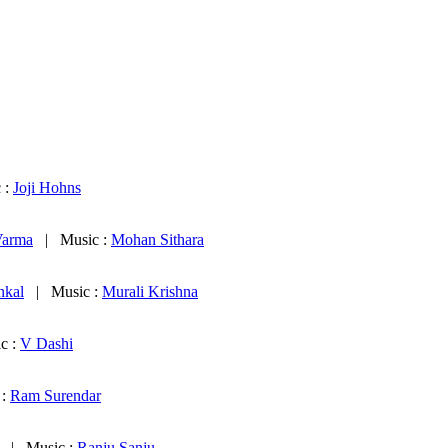
 :
Joji Hohns
Varma
| Music :
Mohan Sithara
nkal
| Music :
Murali Krishna
c :
V Dashi
 :
Ram Surendar
| Music :
Ranju Sanju