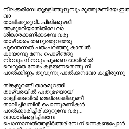
നീലക്കരിമ്പേ തുള്ളിത്തുളുമ്പും മുത്തുമണിയേ ഇ
വാ
താലിക്കുരുവീ...പീലിക്കുഴലീ
ആരുമറിയാതിതിലേ വാ...
ശിങ്കാരക്കണിക്കടമ്പേ വരൂ
താഴ്വാരം തണുത്തുറഞ്ഞൂ
പൂന്തെന്നല്‍ പതംപറഞ്ഞൂ കാതില്‍
കായാമ്പൂ മണം പൊഴിഞ്ഞൂ
നിറവും നിനവും പൂക്കണ രാവിതില്‍
വെറുതേ നേരം കളയണതെന്തു നീ....
പാല്‍ക്കിണ്ണം തൂവുന്നു പാല്‍ക്കനവോ കുളിരുന്നു
തിങ്കളുറങ്ങീ താരമുറങ്ങീ
താഴ്വരയില്‍ പുതുമഴയായ്
വേളിക്കടവില്‍ മെല്ലെക്കിലുങ്ങീ
താലിച്ചിലമ്പിന്‍ പൊന്നുമണികള്‍
പാല്‍ക്കാരിച്ചിരിക്കുറുമ്പേ വരൂ...
വായാടിക്കളിച്ചിലമ്പേ
പൊന്നാമ്പല്‍ത്തളിര്‍ത്തരിമ്പേ നിന്നെകണ്ടപ്പോള്‍