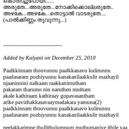
കൊതിച്ചുപോയി......
അരുതേ...അരുതേ...നോക്കിക്കൊല്ലരുതേ..
അഴകേ...അഴകേ...തൊട്ടാല്‍ വാടരുതേ....
(പാല്‍ക്കിണ്ണം തൂവുന്നു...)
----------------------------------
Added by Kalyani on December 25, 2010
Paalkkinnam thoovunnu paalkkanavo kulirunnu
paadasaram pozhiyunnu kanakanilaakkulir mazhayil
njaaninnini nalkaam raakkanimutham
pakaram tharumo nin naruthen mutham
akale kathiraam kathiraay gopavasantham
arike pavizhakkasavaaymadakara yamuna(2)
paalkkinnam thoovunnu paalkkanavo kulirunnu
paadasaram pozhiyunnu kanakanilaakkulir mazhayil
neelakkarimpe thullithulumpum muthumaniye ithile vaa