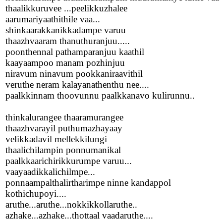
thaalikkuruvee ...peelikkuzhalee
aarumariyaathithile vaa...
shinkaarakkanikkadampe varuu
thaazhvaaram thanuthuranjuu.....
poonthennal pathamparanjuu kaathil
kaayaampoo manam pozhinjuu
niravum ninavum pookkaniraavithil
veruthe neram kalayanathenthu nee....
paalkkinnam thoovunnu paalkkanavo kulirunnu..
thinkalurangee thaaramurangee
thaazhvarayil puthumazhayaay
velikkadavil mellekkilungi
thaalichilampin ponnumanikal
paalkkaarichirikkurumpe varuu...
vaayaadikkalichilmpe...
ponnaampalthalirtharimpe ninne kandappol
kothichupoyi....
aruthe...aruthe...nokkikkollaruthe..
azhake...azhake...thottaal vaadaruthe....