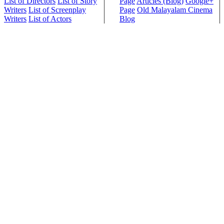
List of Directors
List of Story
Page
Articles (Blog)
Google+
Writers
List of Screenplay
Page
Old Malayalam Cinema
Writers
List of Actors
Blog