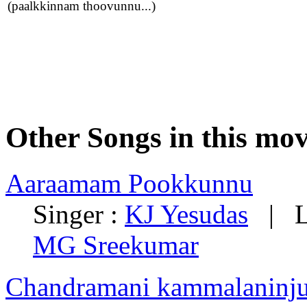
(paalkkinnam thoovunnu...)
Other Songs in this mov
Aaraamam Pookkunnu
Singer :
KJ Yesudas
| Ly
MG Sreekumar
Chandramani kammalaninj