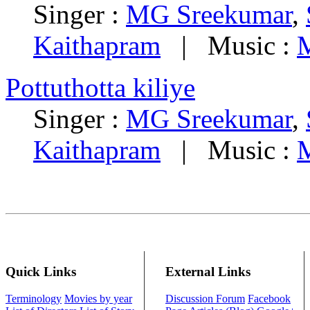
Singer :
MG Sreekumar
,
Kaithapram
| Music :
Pottuthotta kiliye
Singer :
MG Sreekumar
,
Kaithapram
| Music :
Quick Links
External Links
Terminology
Movies by year
Discussion Forum
Facebook