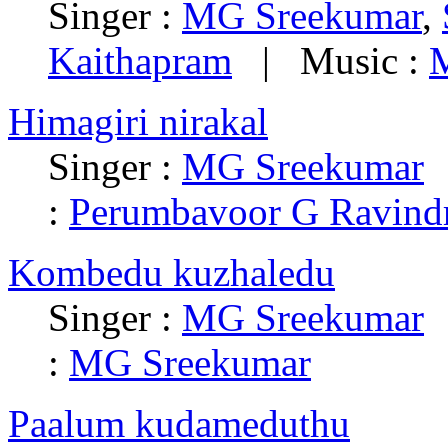
Singer :
MG Sreekumar
,
Kaithapram
| Music :
Himagiri nirakal
Singer :
MG Sreekumar
|
:
Perumbavoor G Ravind
Kombedu kuzhaledu
Singer :
MG Sreekumar
|
:
MG Sreekumar
Paalum kudameduthu