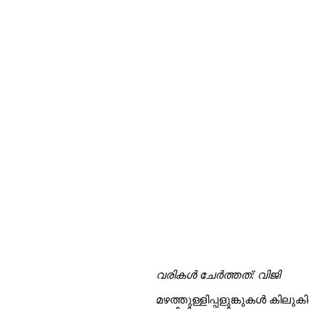
വരികള്‍ ചേര്‍ത്തത്: വിജി
മഴത്തുള്ളിപ്പളുങ്കുകൾ കിലുക