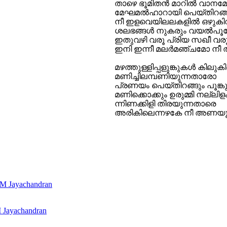
താഴെ ഭൂമിതൻ മാറിൽ വാനമേ
മേഘമൽഹാറായി പെയ്തിറങ്ങ
നീ ഇളവെയിലലകളിൽ ഒഴുകി
ശലഭങ്ങൾ നുകരും വയൽപ
ഇതുവഴി വരൂ പ്രിയ സഖീ വര
ഇനി ഇന്നീ മലർമഞ്ചമോ നീ 
മഴത്തുള്ളിപ്പളുങ്കുകൾ കിലുക
മണിച്ചിലമ്പണിയുന്നതാരോ
പ്രണയം പെയ്തിറങ്ങും പൂങ്ക
മണിക്കൊക്കും ഉരുമ്മി നല്ലിള
ന്നിണക്കിളി തിരയുന്നതാരെ
അരികിലെന്നഴകേ നീ അണയ
M Jayachandran
 Jayachandran