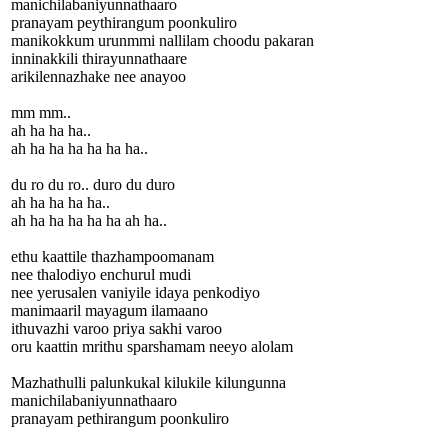
manichilabaniyunnathaaro
pranayam peythirangum poonkuliro
manikokkum urunmmi nallilam choodu pakaran
inninakkili thirayunnathaare
arikilennazhake nee anayoo
mm mm..
ah ha ha ha..
ah ha ha ha ha ha ha..
du ro du ro.. duro du duro
ah ha ha ha ha..
ah ha ha ha ha ha ah ha..
ethu kaattile thazhampoomanam
nee thalodiyo enchurul mudi
nee yerusalen vaniyile idaya penkodiyo
manimaaril mayagum ilamaano
ithuvazhi varoo priya sakhi varoo
oru kaattin mrithu sparshamam neeyo alolam
Mazhathulli palunkukal kilukile kilungunna
manichilabaniyunnathaaro
pranayam pethirangum poonkuliro