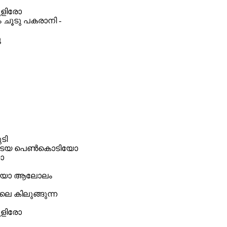
ുളിരോ
ം ചൂടു പകരാനി -
ൂ
ടി
 ഇടയ പെൺകൊടിയോ
ോ
 നീയോ ആലോലം
ിലെ കിലുങ്ങുന്ന
ുളിരോ