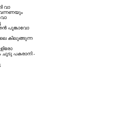
ി വാ
വന്നണയും
ൂവോ
ൂ
തൻ പൂങ്കാവോ
ിലെ കിലുങ്ങുന്ന
ുളിരോ
ം ചൂടു പകരാനി -
ൂ