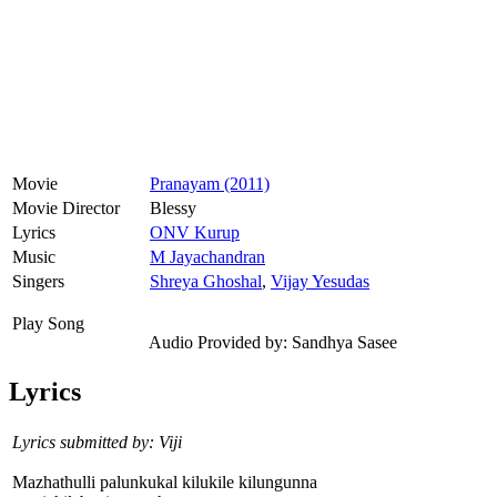
Movie
Pranayam (2011)
Movie Director
Blessy
Lyrics
ONV Kurup
Music
M Jayachandran
Singers
Shreya Ghoshal
,
Vijay Yesudas
Play Song
Audio Provided by: Sandhya Sasee
Lyrics
Lyrics submitted by: Viji
Mazhathulli palunkukal kilukile kilungunna