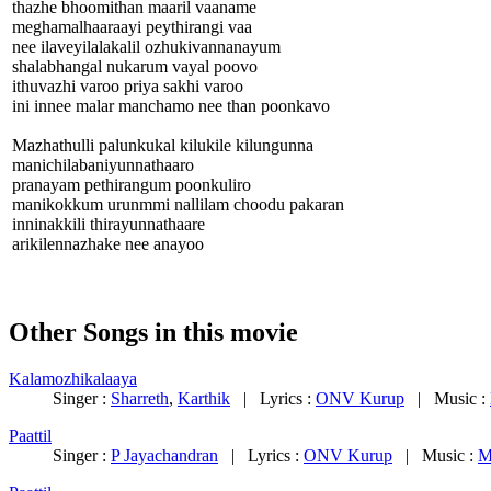
thazhe bhoomithan maaril vaaname
meghamalhaaraayi peythirangi vaa
nee ilaveyilalakalil ozhukivannanayum
shalabhangal nukarum vayal poovo
ithuvazhi varoo priya sakhi varoo
ini innee malar manchamo nee than poonkavo
Mazhathulli palunkukal kilukile kilungunna
manichilabaniyunnathaaro
pranayam pethirangum poonkuliro
manikokkum urunmmi nallilam choodu pakaran
inninakkili thirayunnathaare
arikilennazhake nee anayoo
Other Songs in this movie
Kalamozhikalaaya
Singer :
Sharreth
,
Karthik
| Lyrics :
ONV Kurup
| Music :
Paattil
Singer :
P Jayachandran
| Lyrics :
ONV Kurup
| Music :
M