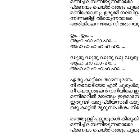
മണിച്ചിലമ്പണിയുന്നതാരോ
പ്രണയം പെയ്തിറങ്ങും പൂങ്ക
മണിക്കൊക്കും ഉരുമ്മി നല്ലിള
ന്നിണക്കിളി തിരയുന്നതാരെ
അരികിലെന്നഴകേ നീ അണയ
ഉം... ഉം.....
ആഹ ഹാ ഹാ ഹാ....
അഹ ഹ ഹ ഹ ഹ ഹാ.....
ഡുരൂ ഡുരൂ ഡുരൂ ഡു ഡുരൂ
ആഹ ഹാ ഹാ ഹാ....
അഹ ഹ ഹ ഹ ഹ ഹാ.....
ഏതു കാട്ടിലേ താഴമ്പൂമണം
നീ തലോടിയോ എൻ ചുരുൾമു
നീ യെരുശലേൻ വനിയിലെ
മണിമാറിൽ മയങ്ങും ഇളമാന
ഇതുവഴി വരൂ പ്രിയസഖീ വരൂ
ഒരു കാറ്റിൻ മൃദുസ്പർശം
മഴത്തുള്ളിപ്പളുങ്കുകൾ കിലുക
മണിച്ചിലമ്പണിയുന്നതാരോ
പ്രണയം പെയ്തിറങ്ങും പൂങ്ക