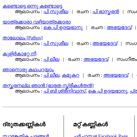
കണ്ടൊട്ടെ ഒന്നു കണ്ടോട്ടെ
ആലാപനം :
പി സുശീല
| രചന :
പി ഭാസ്കരൻ
| സംഗ
യാത്രക്കാരാ വഴിയാത്രക്കാരാ
ആലാപനം :
കെ പി ഉദയഭാനു
| രചന :
അഭയദേവ്
|
താലോലം [Pathos]
ആലാപനം :
പി സുശീല
| രചന :
അഭയദേവ്
| സംഗീ
കുളിര്‍കാറ്റേ നീ
ആലാപനം :
പി ലീല
| രചന :
അഭയദേവ്
| സംഗീതം
ഞാനൊരു കഥപറയാം
ആലാപനം :
പി ലീല
,
കമുകറ
| രചന :
അഭയദേവ്
| 
തസ്ക്കരനല്ല ഞാന്‍ [ഭാരത സ്ത്രീകള്‍തന്‍]
ആലാപനം :
പി ബി ശ്രീനിവാസ്‌
,
കെ പി ഉദയഭാനു
,
പ്
ദ്രുതക്കണ്ണികള്‍
മറ്റ് കണ്ണികള്‍
സാങ്കേതിക പദങ്ങള്‍
ചര്‍ച്ചാസഭ
Facebook Page