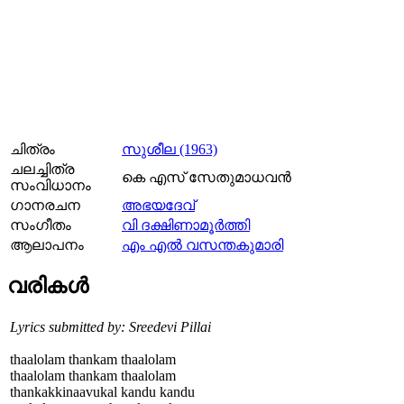
ചിത്രം
സുശീല (1963)
ചലച്ചിത്ര
കെ എസ് സേതുമാധവന്‍
സംവിധാനം
ഗാനരചന
അഭയദേവ്
സംഗീതം
വി ദക്ഷിണാമൂര്‍ത്തി
ആലാപനം
എം എല്‍ വസന്തകുമാരി
വരികള്‍
Lyrics submitted by: Sreedevi Pillai
thaalolam thankam thaalolam
thaalolam thankam thaalolam
thankakkinaavukal kandu kandu