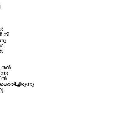
ി
ൾ
ൽ നീ
്ങൂ
രാ
രാ
ഷ തൻ
ന്നു
ടിൽ
ൊതിച്ചിരുന്നു
നു