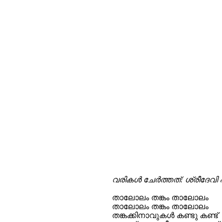
വരികള്‍ ചേര്‍ത്തത്: ശ്രീദേവി 
താലോലം തങ്കം താലോലം
താലോലം തങ്കം താലോലം
തങ്കക്കിനാവുകൾ കണ്ടു കണ്ട്