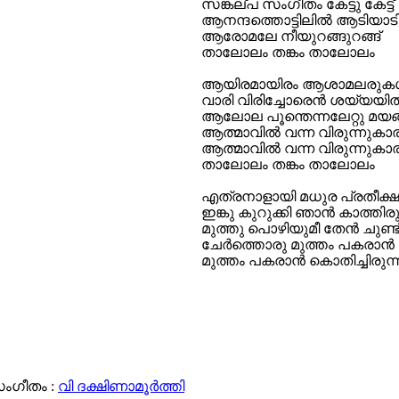
സങ്കല്പ സംഗീതം കേട്ടു കേട്ട്
ആനന്ദത്തൊട്ടിലിൽ ആടിയാട
ആരോമലേ നീയുറങ്ങുറങ്ങ്
താലോലം തങ്കം താലോലം
ആയിരമായിരം ആശാമലരുക
വാരി വിരിച്ചോരെൻ ശയ്യയി
ആലോല പൂന്തെന്നലേറ്റു മയങ
ആത്മാവിൽ വന്ന വിരുന്നുകാ
ആത്മാവിൽ വന്ന വിരുന്നുകാ
താലോലം തങ്കം താലോലം
എത്രനാളായി മധുര പ്രതീക്
ഇങ്കു കുറുക്കി ഞാൻ കാത്തിരു
മുത്തു പൊഴിയുമീ തേൻ ചുണ്
ചേർത്തൊരു മുത്തം പകരാൻ ക
മുത്തം പകരാൻ കൊതിച്ചിരുന്
ംഗീതം :
വി ദക്ഷിണാമൂര്‍ത്തി