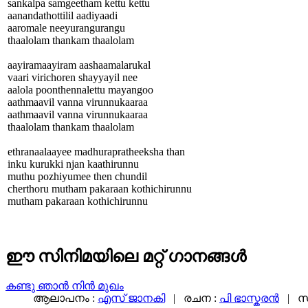
sankalpa samgeetham kettu kettu
aanandathottilil aadiyaadi
aaromale neeyurangurangu
thaalolam thankam thaalolam
aayiramaayiram aashaamalarukal
vaari virichoren shayyayil nee
aalola poonthennalettu mayangoo
aathmaavil vanna virunnukaaraa
aathmaavil vanna virunnukaaraa
thaalolam thankam thaalolam
ethranaalaayee madhurapratheeksha than
inku kurukki njan kaathirunnu
muthu pozhiyumee then chundil
cherthoru mutham pakaraan kothichirunnu
mutham pakaraan kothichirunnu
ഈ സിനിമയിലെ മറ്റ് ഗാനങ്ങള്‍
കണ്ടു ഞാൻ നിൻ മുഖം
ആലാപനം :
എസ് ജാനകി
| രചന :
പി ഭാസ്കരൻ
| സ