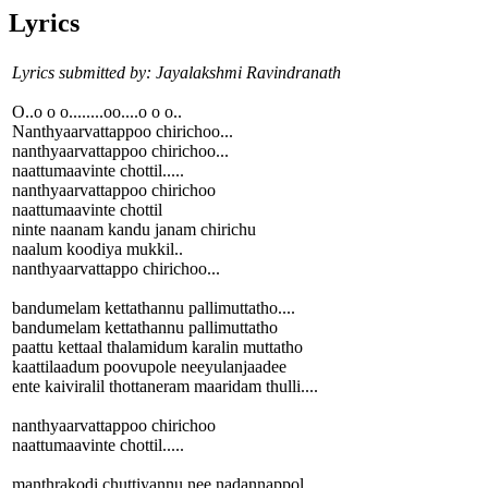
Lyrics
Lyrics submitted by: Jayalakshmi Ravindranath
O..o o o........oo....o o o..
Nanthyaarvattappoo chirichoo...
nanthyaarvattappoo chirichoo...
naattumaavinte chottil.....
nanthyaarvattappoo chirichoo
naattumaavinte chottil
ninte naanam kandu janam chirichu
naalum koodiya mukkil..
nanthyaarvattappo chirichoo...
bandumelam kettathannu pallimuttatho....
bandumelam kettathannu pallimuttatho
paattu kettaal thalamidum karalin muttatho
kaattilaadum poovupole neeyulanjaadee
ente kaiviralil thottaneram maaridam thulli....
nanthyaarvattappoo chirichoo
naattumaavinte chottil.....
manthrakodi chuttiyannu nee nadannappol....