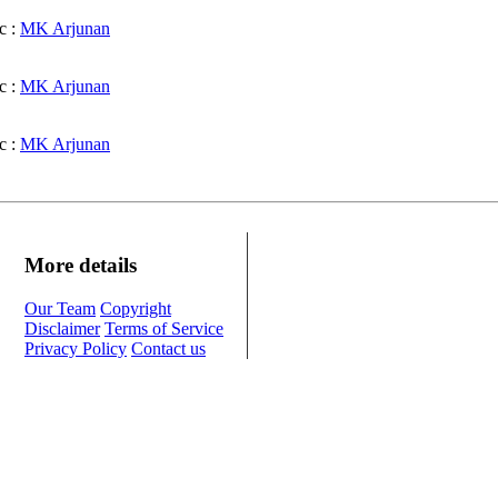
c :
MK Arjunan
c :
MK Arjunan
c :
MK Arjunan
More details
Our Team
Copyright
Disclaimer
Terms of Service
Privacy Policy
Contact us