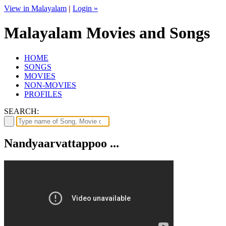
View in Malayalam
|
Login »
Malayalam Movies and Songs
HOME
SONGS
MOVIES
NON-MOVIES
PROFILES
SEARCH:
Nandyaarvattappoo ...