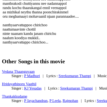
manthrakodi chuttiyannu nee nadannappol
randu kochu thaarakangal ennil veenappol
aa mizhikal neythu thanna poonchirakinmel
oru meghamaayi mohavaanil njaan parannaadee....
nanthyaarvattappoo chirichoo
naattumaavinte chottil
ninte naanam kandu janam chirichu
naalum koodiya mukkil..
nanthyaarvattappo chirichoo...
Other Songs in this movie
Vedana Thaanguvaan
Singer :
P Madhuri
| Lyrics :
Sreekumaran Thampi
| Music
Hridayathinoru Vaathil
Singer :
KJ Yesudas
| Lyrics :
Sreekumaran Thampi
| Musi
Thankakkudame
Singer :
P Jayachandran
,
P Leela
,
Rajmohan
| Lyrics :
Sreek