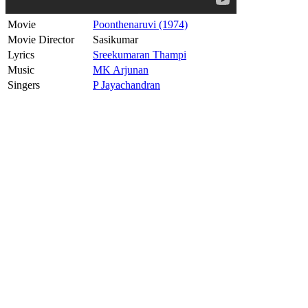
Movie
Poonthenaruvi (1974)
Movie Director
Sasikumar
Lyrics
Sreekumaran Thampi
Music
MK Arjunan
Singers
P Jayachandran