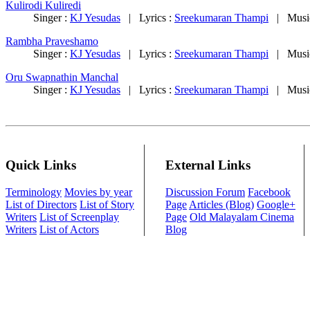
Kulirodi Kuliredi
Singer :
KJ Yesudas
| Lyrics :
Sreekumaran Thampi
| Musi
Rambha Praveshamo
Singer :
KJ Yesudas
| Lyrics :
Sreekumaran Thampi
| Musi
Oru Swapnathin Manchal
Singer :
KJ Yesudas
| Lyrics :
Sreekumaran Thampi
| Musi
Quick Links
External Links
Terminology
Movies by year
Discussion Forum
Facebook
List of Directors
List of Story
Page
Articles (Blog)
Google+
Writers
List of Screenplay
Page
Old Malayalam Cinema
Writers
List of Actors
Blog