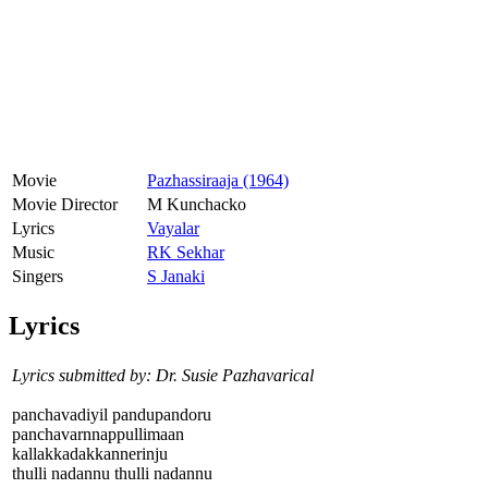
Movie
Pazhassiraaja (1964)
Movie Director
M Kunchacko
Lyrics
Vayalar
Music
RK Sekhar
Singers
S Janaki
Lyrics
Lyrics submitted by: Dr. Susie Pazhavarical
panchavadiyil pandupandoru
panchavarnnappullimaan
kallakkadakkannerinju
thulli nadannu thulli nadannu