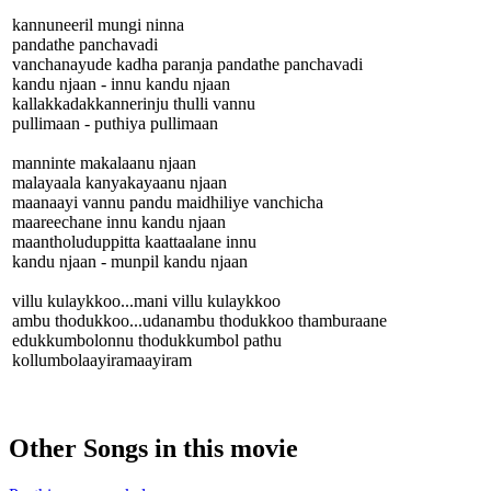
kannuneeril mungi ninna
pandathe panchavadi
vanchanayude kadha paranja pandathe panchavadi
kandu njaan - innu kandu njaan
kallakkadakkannerinju thulli vannu
pullimaan - puthiya pullimaan
manninte makalaanu njaan
malayaala kanyakayaanu njaan
maanaayi vannu pandu maidhiliye vanchicha
maareechane innu kandu njaan
maantholuduppitta kaattaalane innu
kandu njaan - munpil kandu njaan
villu kulaykkoo...mani villu kulaykkoo
ambu thodukkoo...udanambu thodukkoo thamburaane
edukkumbolonnu thodukkumbol pathu
kollumbolaayiramaayiram
Other Songs in this movie