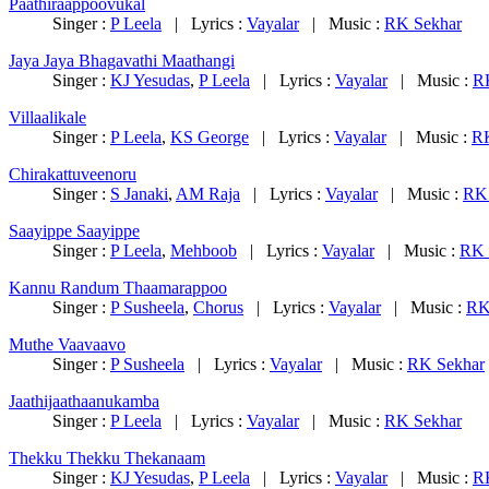
Paathiraappoovukal
Singer :
P Leela
| Lyrics :
Vayalar
| Music :
RK Sekhar
Jaya Jaya Bhagavathi Maathangi
Singer :
KJ Yesudas
,
P Leela
| Lyrics :
Vayalar
| Music :
R
Villaalikale
Singer :
P Leela
,
KS George
| Lyrics :
Vayalar
| Music :
RK
Chirakattuveenoru
Singer :
S Janaki
,
AM Raja
| Lyrics :
Vayalar
| Music :
RK 
Saayippe Saayippe
Singer :
P Leela
,
Mehboob
| Lyrics :
Vayalar
| Music :
RK 
Kannu Randum Thaamarappoo
Singer :
P Susheela
,
Chorus
| Lyrics :
Vayalar
| Music :
RK
Muthe Vaavaavo
Singer :
P Susheela
| Lyrics :
Vayalar
| Music :
RK Sekhar
Jaathijaathaanukamba
Singer :
P Leela
| Lyrics :
Vayalar
| Music :
RK Sekhar
Thekku Thekku Thekanaam
Singer :
KJ Yesudas
,
P Leela
| Lyrics :
Vayalar
| Music :
R