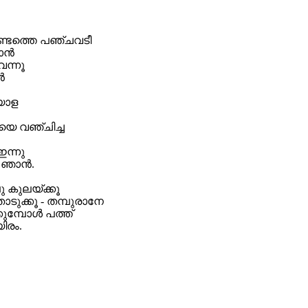
്ടത്തെ പഞ്ചവടീ
ന്‍
വന്നൂ
‍
യാള
യെ വഞ്ചിച്ച
ഇന്നു
 ഞാന്‍.
ു കുലയ്ക്കൂ
ൊടുക്കൂ - തമ്പുരാനേ
ുമ്പോള്‍ പത്ത്
ിരം.