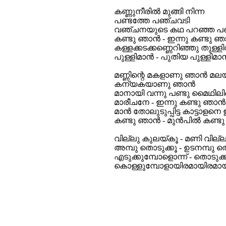
കണ്ണുനീരില്‍ മുങ്ങി നിന്ന
പണ്ടത്തേ പഞ്ചവടി
വഞ്ചനയുടെ കഥ പറഞ്ഞ പണ
കണ്ടു ഞാന്‍ - ഇന്നു കണ്ടു ഞാ
കള്ളക്കടക്കണ്ണെറിഞ്ഞു തുള്ളി
പുള്ളിമാന്‍ - പുതിയ പുള്ളിമാന്
മണ്ണിന്റെ മകളാണു ഞാന്‍ മല
കന്യകയാണു ഞാന്‍
മാനായി വന്നു പണ്ടു മൈഥിലി
മാരീചനേ - ഇന്നു കണ്ടു ഞാന്‍
മാന്‍ തോലുടുപ്പിട്ട കാട്ടാളനെ 
കണ്ടു ഞാന്‍ - മുന്‍പില്‍ കണ്ടു
വില്ലു കുലയ്കൂ - മണി വില്ല
അമ്പു തൊടുക്കൂ - ഉടനമ്പു ത
എടുക്കുമ്പോളൊന്ന് - തൊടുക്ക
കൊള്ളുമ്പോളായിരമായിരമായ