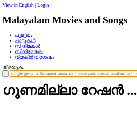
View in English
|
Login »
Malayalam Movies and Songs
പൂമുഖം
പാട്ടുകള്‍
സിനിമകള്‍
സിനിമേതരം
വ്യക്തിവിശേഷം
തിരയുക:
ഗുണമില്ലാ റേഷൻ ...