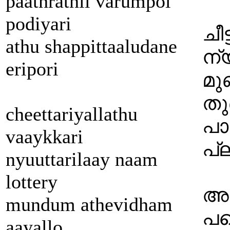
paathrathil varumpol
podiyari
ചീ
athu shappittaaludane
ന്യ
eripori
മു
തു
cheettariyallathu
പാ
vaaykkari
പ്
nyuuttarilaay naam
lottery
അറ
mundum athevidham
പക
aayallo