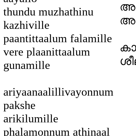
അറ
thundu muzhathinu
അത
kazhiville
paantittaalum falamille
കാ
vere plaanittaalum
ശീ
gunamille
ariyaanaalillivayonnum
pakshe
arikilumille
phalamonnum athinaal