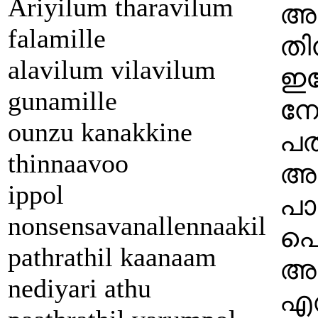
Ariyilum tharavilum
അവ
falamille
തി
alavilum vilavilum
ഇപ
gunamille
നോ
ounzu kanakkine
പത
thinnaavoo
അത
ippol
പാ
nonsensavanallennaakil
പൊ
pathrathil kaanaam
അത
nediyari athu
എ