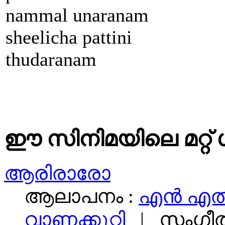
nammal unaranam
sheelicha pattini
thudaranam
ഈ സിനിമയിലെ മറ്റ് 
ആരിരാരോ
ആലാപനം :
എന്‍ എ
വാണക്കുറ്റി
| സംഗീത