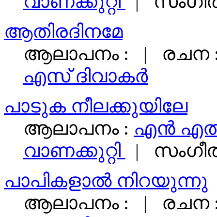
വാണക്കുറ്റി
| സംഗീത
ആതിരദിനമേ
ആലാപനം : | രചന 
എസ്‌ ദിവാകര്‍
പാടുക നീലക്കുയിലേ
ആലാപനം :
എന്‍ എ
വാണക്കുറ്റി
| സംഗീത
പാപികളാൽ നിറയുന്നു
ആലാപനം : | രചന 