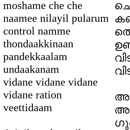
moshame che che
ഛെ
naamee nilayil pularum
കണ
control namme
തൊ
thondaakkinaan
ഉണ
pandekkaalam
വി
undaakanam
വി
vidane vidane vidane
vidane ration
അര
veettidaam
അള
ഗു