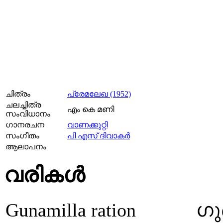
ചിത്രം
പ്രേമലേഖ (1952)
ചലച്ചിത്ര
എം കെ മണി
സംവിധാനം
ഗാനരചന
വാണക്കുറ്റി
സംഗീതം
പി എസ്‌ ദിവാകര്‍
ആലാപനം
വരികള്‍
Gunamilla ration
ഗു