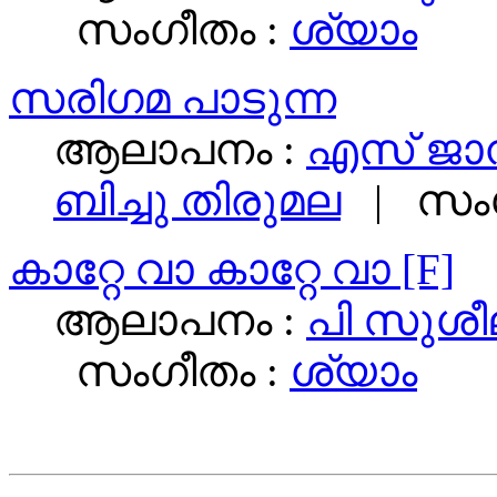
സംഗീതം :
ശ്യാം
സരിഗമ പാടുന്ന
ആലാപനം :
എസ് ജാ
ബിച്ചു തിരുമല
| സംഗ
കാറ്റേ വാ കാറ്റേ വാ [F]
ആലാപനം :
പി സുശീ
സംഗീതം :
ശ്യാം