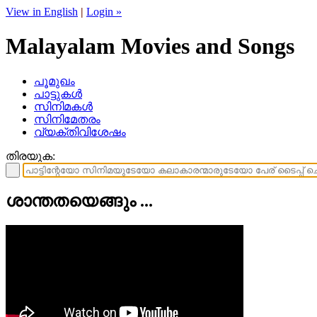
View in English
|
Login »
Malayalam Movies and Songs
പൂമുഖം
പാട്ടുകള്‍
സിനിമകള്‍
സിനിമേതരം
വ്യക്തിവിശേഷം
തിരയുക:
ശാന്തതയെങ്ങും ...