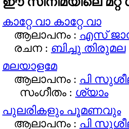
ഈ സിനിമയിലെ മറ്റ് 
കാറ്റേ വാ കാറ്റേ വാ
ആലാപനം :
എസ് ജാ
രചന :
ബിച്ചു തിരുമല
മലയാളമേ
ആലാപനം :
പി സുശീ
സംഗീതം :
ശ്യാം
പുലരികളും പൂമണവും
ആലാപനം :
പി സുശീ