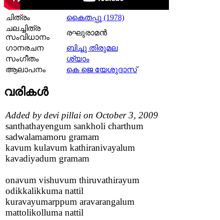
ചിത്രം
കൈതപ്പൂ (1978)
ചലച്ചിത്ര
രഘുരാമന്‍
സംവിധാനം
ഗാനരചന
ബിച്ചു തിരുമല
സംഗീതം
ശ്യാം
ആലാപനം
കെ ജെ യേശുദാസ്
വരികള്‍
Added by devi pillai on October 3, 2009
santhathayengum sankholi charthum
sadwalamamoru gramam
kavum kulavum kathiranivayalum
kavadiyadum gramam
onavum vishuvum thiruvathirayum
odikkalikkuma nattil
kuravayumarppum aravarangalum
mattolikolluma nattil