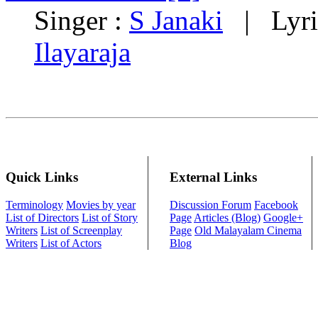
Singer :
S Janaki
| Lyri
Ilayaraja
Quick Links
External Links
Terminology
Movies by year
Discussion Forum
Facebook
List of Directors
List of Story
Page
Articles (Blog)
Google+
Writers
List of Screenplay
Page
Old Malayalam Cinema
Writers
List of Actors
Blog