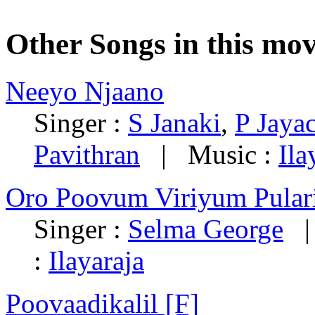
Other Songs in this mov
Neeyo Njaano
Singer :
S Janaki
,
P Jaya
Pavithran
| Music :
Ila
Oro Poovum Viriyum Pular
Singer :
Selma George
| 
:
Ilayaraja
Poovaadikalil [F]