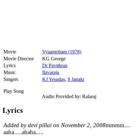
Movie
Vyaamoham (1978)
Movie Director
KG George
Lyrics
Dr Pavithran
Music
Ilayaraja
Singers
KJ Yesudas
,
S Janaki
Play Song
Audio Provided by: Ralaraj
Lyrics
Added by devi pillai on November 2, 2008
mmmm....
aaha.....ahaha.....