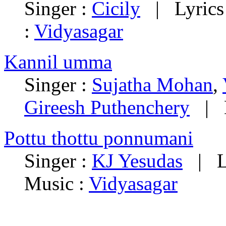
Singer :
Cicily
| Lyrics
:
Vidyasagar
Kannil umma
Singer :
Sujatha Mohan
,
Gireesh Puthenchery
| M
Pottu thottu ponnumani
Singer :
KJ Yesudas
| Ly
Music :
Vidyasagar