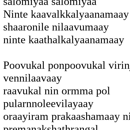
salomiyaa salomiyaa
Ninte kaavalkkalyaanamaay
shaaronile nilaavumaay
ninte kaathalkalyaanamaay
Poovukal ponpoovukal virin
vennilaavaay
raavukal nin ormma pol
pularnnoleevilayaay
oraayiram prakaashamaay n
premanakshathrangal