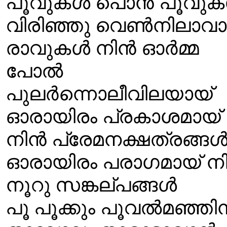
പൂവുകൾ പൊൻ പൂവു
വിരിഞ്ഞു വെൺനിലാവാ
രാവുകൾ നിൻ ഓർമ്മ
പോൽ
പുലർന്നൊലീവിലയായ്
ഓരായിരം പ്രകാശമായ്
നിൻ പ്രേമനക്ഷത്രങ്ങ
ഓരായിരം പരാഗമായ് ന
നൂറു സങ്കല്പങ്ങൾ
പൂ പൂക്കും പൂവൽമഞ്ഞി