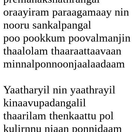
oraayiram paraagamaay nin
nooru sankalpangal
poo pookkum poovalmanjin
thaalolam thaaraattaavaan
minnalponnoonjaalaadaam
Yaatharyil nin yaathrayil
kinaavupadangalil
thaarilam thenkaattu pol
kulirnnu njaan ponnidaam