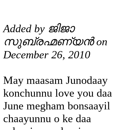
Added by ജിജാ
സുബ്രഹ്മണ്യൻ on
December 26, 2010
May maasam Junodaay
konchunnu love you daa
June megham bonsaayil
chaayunnu o ke daa