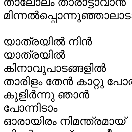
താലോലം താരാട്ടാവാൻ
മിന്നല്‍പ്പൊന്നൂഞ്ഞാലാട
യാത്രയിൽ നിൻ
യാത്രയിൽ
കിനാവുപാടങ്ങളിൽ
താരിളം തേൻ കാറ്റു പ
കുളിർന്നു ഞാൻ
പോന്നിടാം
ഓരായിരം നിമന്ത്രമായ്